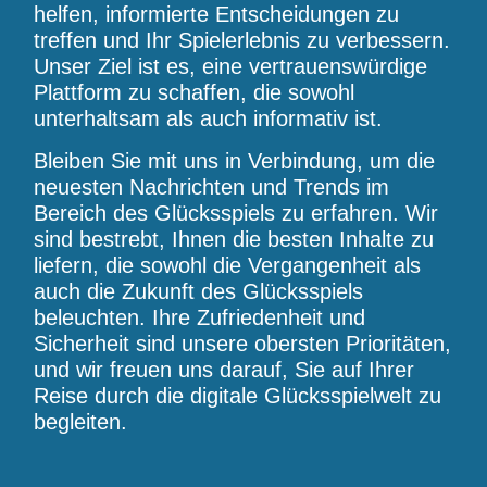
helfen, informierte Entscheidungen zu
treffen und Ihr Spielerlebnis zu verbessern.
Unser Ziel ist es, eine vertrauenswürdige
Plattform zu schaffen, die sowohl
unterhaltsam als auch informativ ist.
Bleiben Sie mit uns in Verbindung, um die
neuesten Nachrichten und Trends im
Bereich des Glücksspiels zu erfahren. Wir
sind bestrebt, Ihnen die besten Inhalte zu
liefern, die sowohl die Vergangenheit als
auch die Zukunft des Glücksspiels
beleuchten. Ihre Zufriedenheit und
Sicherheit sind unsere obersten Prioritäten,
und wir freuen uns darauf, Sie auf Ihrer
Reise durch die digitale Glücksspielwelt zu
begleiten.