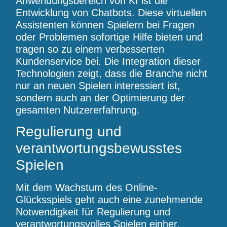
Anwendungsbereich von KI ist die
Entwicklung von Chatbots. Diese virtuellen
Assistenten können Spielern bei Fragen
oder Problemen sofortige Hilfe bieten und
tragen so zu einem verbesserten
Kundenservice bei. Die Integration dieser
Technologien zeigt, dass die Branche nicht
nur an neuen Spielen interessiert ist,
sondern auch an der Optimierung der
gesamten Nutzererfahrung.
Regulierung und
verantwortungsbewusstes
Spielen
Mit dem Wachstum des Online-
Glücksspiels geht auch eine zunehmende
Notwendigkeit für Regulierung und
verantwortungsvolles Spielen einher.