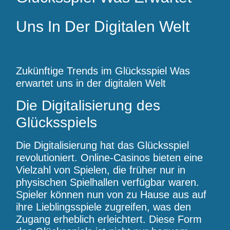
Uns In Der Digitalen Welt
Zukünftige Trends im Glücksspiel Was
erwartet uns in der digitalen Welt
Die Digitalisierung des
Glücksspiels
Die Digitalisierung hat das Glücksspiel
revolutioniert. Online-Casinos bieten eine
Vielzahl von Spielen, die früher nur in
physischen Spielhallen verfügbar waren.
Spieler können nun von zu Hause aus auf
ihre Lieblingsspiele zugreifen, was den
Zugang erheblich erleichtert. Diese Form