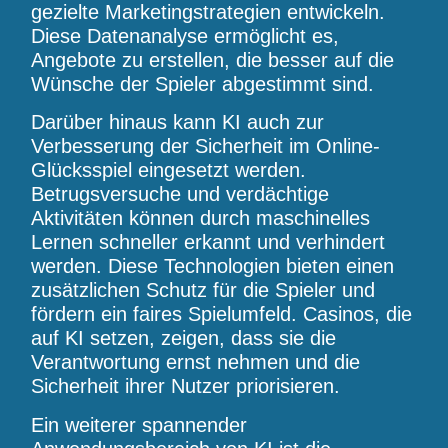
gezielte Marketingstrategien entwickeln.
Diese Datenanalyse ermöglicht es,
Angebote zu erstellen, die besser auf die
Wünsche der Spieler abgestimmt sind.
Darüber hinaus kann KI auch zur
Verbesserung der Sicherheit im Online-
Glücksspiel eingesetzt werden.
Betrugsversuche und verdächtige
Aktivitäten können durch maschinelles
Lernen schneller erkannt und verhindert
werden. Diese Technologien bieten einen
zusätzlichen Schutz für die Spieler und
fördern ein faires Spielumfeld. Casinos, die
auf KI setzen, zeigen, dass sie die
Verantwortung ernst nehmen und die
Sicherheit ihrer Nutzer priorisieren.
Ein weiterer spannender