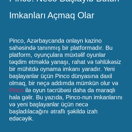
Imkanları Açmaq Olar
Pinco, Azərbaycanda onlayn kazino
sahəsində tanınmış bir platformadır. Bu
platform, oyunçulara müxtəlif oyunlar
təqdim etməklə yanaşı, rahat və təhlükəsiz
bir mühitdə oynama imkanı yaradır. Yeni
başlayanlar üçün Pinco dünyasına daxil
olmaq, bir neçə addımda mümkün olur və
Pinco
ilə oyun təcrübəsi daha da maraqlı
hala gəlir. Bu yazıda, Pinco-nun imkanlarını
və yeni başlayanlar üçün necə
başladılacağını ətraflı şəkildə izah
edəcəyik.