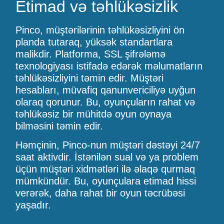
Etimad və təhlükəsizlik
Pinco, müştərilərinin təhlükəsizliyini ön
planda tutaraq, yüksək standartlara
malikdir. Platforma, SSL şifrələmə
texnologiyası istifadə edərək məlumatların
təhlükəsizliyini təmin edir. Müştəri
hesabları, müvafiq qanunvericiliyə uyğun
olaraq qorunur. Bu, oyunçuların rahat və
təhlükəsiz bir mühitdə oyun oynaya
bilməsini təmin edir.
Həmçinin, Pinco-nun müştəri dəstəyi 24/7
saat aktivdir. İstənilən sual və ya problem
üçün müştəri xidmətləri ilə əlaqə qurmaq
mümkündür. Bu, oyunçulara etimad hissi
verərək, daha rahat bir oyun təcrübəsi
yaşadır.