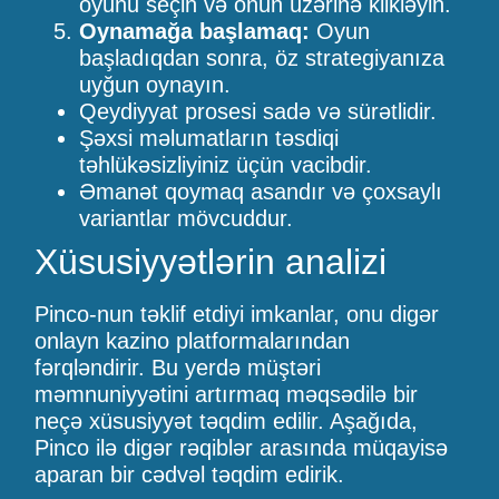
oyunu seçin və onun üzərinə klikləyin.
Oynamağa başlamaq:
Oyun
başladıqdan sonra, öz strategiyanıza
uyğun oynayın.
Qeydiyyat prosesi sadə və sürətlidir.
Şəxsi məlumatların təsdiqi
təhlükəsizliyiniz üçün vacibdir.
Əmanət qoymaq asandır və çoxsaylı
variantlar mövcuddur.
Xüsusiyyətlərin analizi
Pinco-nun təklif etdiyi imkanlar, onu digər
onlayn kazino platformalarından
fərqləndirir. Bu yerdə müştəri
məmnuniyyətini artırmaq məqsədilə bir
neçə xüsusiyyət təqdim edilir. Aşağıda,
Pinco ilə digər rəqiblər arasında müqayisə
aparan bir cədvəl təqdim edirik.