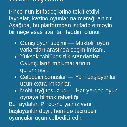
Pinco-nun istifadəçilərinə təklif etdiyi
faydalar, kazino oyunlarına marağı artırır.
Aşağıda, bu platformdan istifadə etməyin
bir neçə əsas avantajı təqdim olunur:
Geniş oyun seçimi — Müxtəlif oyun
variantları arasında seçim imkanı.
Yüksək təhlükəsizlik standartları —
Oyunçuların məlumatlarının
qorunması.
Cəlbedici bonuslar — Yeni başlayanlar
üçün extra imkanlar.
Mobil uyğunsuzluq — Hər yerdən oyun
oynaya bilmək rahatlığı.
Bu faydalar, Pinco-nu yalnız yeni
başlayanlar deyil, həm də təcrübəli
oyunçular üçün cəlbedici edir.