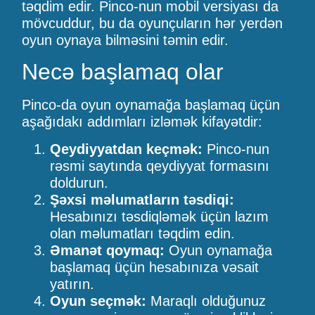
təqdim edir. Pinco-nun mobil versiyası da
mövcuddur, bu da oyunçuların hər yerdən
oyun oynaya bilməsini təmin edir.
Necə başlamaq olar
Pinco-da oyun oynamağa başlamaq üçün
aşağıdakı addımları izləmək kifayətdir:
Qeydiyyatdan keçmək:
Pinco-nun
rəsmi saytında qeydiyyat formasını
doldurun.
Şəxsi məlumatların təsdiqi:
Hesabınızı təsdiqləmək üçün lazım
olan məlumatları təqdim edin.
Əmanət qoymaq:
Oyun oynamağa
başlamaq üçün hesabınıza vəsait
yatırın.
Oyun seçmək:
Maraqlı olduğunuz