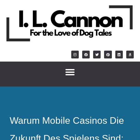
Warum Mobile Casinos Die
Zukunft Des Spielens Sind: