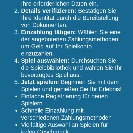
Ihre erforderlichen Daten ein.
Details verifizieren:
Bestätigen Sie
Ihre Identität durch die Bereitstellung
von Dokumenten.
Einzahlung tätigen:
Wählen Sie eine
der angebotenen Zahlungsmethoden,
um Geld auf Ihr Spielkonto
einzuzahlen.
Spiel auswählen:
Durchsuchen Sie
die Spielebibliothek und wählen Sie Ihr
bevorzugtes Spiel aus.
Jetzt spielen:
Beginnen Sie mit dem
Spielen und genießen Sie Ihr Erlebnis!
Einfache Registrierung für neuen
Spielern
Schnelle Einzahlung mit
verschiedenen Zahlungsmethoden
Vielfältige Auswahl an Spielen für
jeden Geschmack