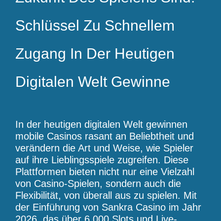
Schlüssel Zu Schnellem
Zugang In Der Heutigen
Digitalen Welt Gewinne
In der heutigen digitalen Welt gewinnen
mobile Casinos rasant an Beliebtheit und
verändern die Art und Weise, wie Spieler
auf ihre Lieblingsspiele zugreifen. Diese
Plattformen bieten nicht nur eine Vielzahl
von Casino-Spielen, sondern auch die
Flexibilität, von überall aus zu spielen. Mit
der Einführung von Sankra Casino im Jahr
2026, das über 6.000 Slots und Live-