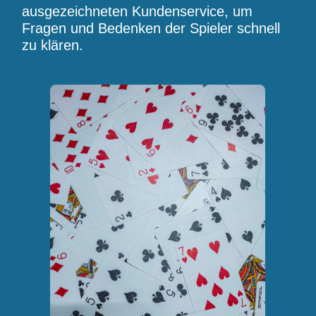
ausgezeichneten Kundenservice, um
Fragen und Bedenken der Spieler schnell
zu klären.