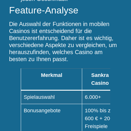
Feature-Analyse
Die Auswahl der Funktionen in mobilen
Casinos ist entscheidend für die
Benutzererfahrung. Daher ist es wichtig,
verschiedene Aspekte zu vergleichen, um
herauszufinden, welches Casino am
besten zu Ihnen passt.
Merkmal
Sankra
Wet
Casino
Spielauswahl
6.000+
4.5
Bonusangebote
100% bis zu
50% 
600 € + 200
300
Freispiele