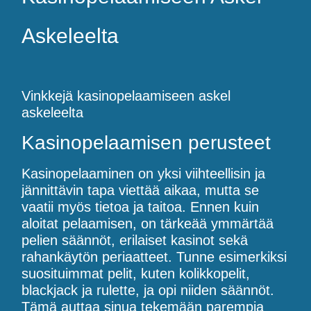
Askeleelta
Vinkkejä kasinopelaamiseen askel
askeleelta
Kasinopelaamisen perusteet
Kasinopelaaminen on yksi viihteellisin ja
jännittävin tapa viettää aikaa, mutta se
vaatii myös tietoa ja taitoa. Ennen kuin
aloitat pelaamisen, on tärkeää ymmärtää
pelien säännöt, erilaiset kasinot sekä
rahankäytön periaatteet. Tunne esimerkiksi
suosituimmat pelit, kuten kolikkopelit,
blackjack ja rulette, ja opi niiden säännöt.
Tämä auttaa sinua tekemään parempia