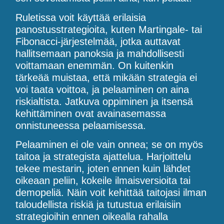
Ruletissa voit käyttää erilaisia
panostusstrategioita, kuten Martingale- tai
Fibonacci-järjestelmää, jotka auttavat
hallitsemaan panoksia ja mahdollisesti
voittamaan enemmän. On kuitenkin
tärkeää muistaa, että mikään strategia ei
voi taata voittoa, ja pelaaminen on aina
riskialtista. Jatkuva oppiminen ja itsensä
kehittäminen ovat avainasemassa
onnistuneessa pelaamisessa.
Pelaaminen ei ole vain onnea; se on myös
taitoa ja strategista ajattelua. Harjoittelu
tekee mestarin, joten ennen kuin lähdet
oikeaan peliin, kokeile ilmaisversioita tai
demopeliä. Näin voit kehittää taitojasi ilman
taloudellista riskiä ja tutustua erilaisiin
strategioihin ennen oikealla rahalla