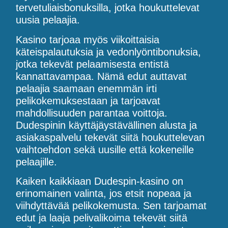
tervetuliaisbonuksilla, jotka houkuttelevat
uusia pelaajia.
Kasino tarjoaa myös viikoittaisia
käteispalautuksia ja vedonlyöntibonuksia,
jotka tekevät pelaamisesta entistä
kannattavampaa. Nämä edut auttavat
pelaajia saamaan enemmän irti
pelikokemuksestaan ja tarjoavat
mahdollisuuden parantaa voittoja.
Dudespinin käyttäjäystävällinen alusta ja
asiakaspalvelu tekevät siitä houkuttelevan
vaihtoehdon sekä uusille että kokeneille
pelaajille.
Kaiken kaikkiaan Dudespin-kasino on
erinomainen valinta, jos etsit nopeaa ja
viihdyttävää pelikokemusta. Sen tarjoamat
edut ja laaja pelivalikoima tekevät siitä