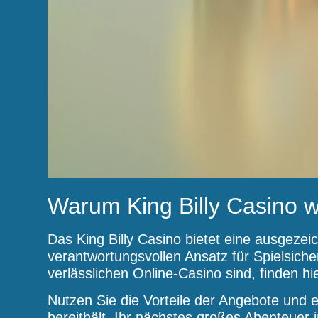
Warum King Billy Casino 
Das King Billy Casino bietet eine ausgeze
verantwortungsvollen Ansatz für Spielsich
verlässlichen Online-Casino sind, finden h
Nutzen Sie die Vorteile der Angebote und e
bereithält. Ihr nächstes großes Abenteuer i