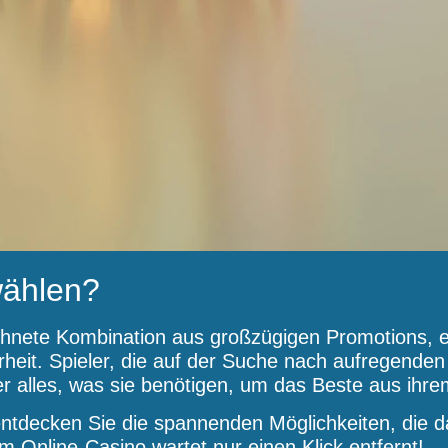
wählen?
ichnete Kombination aus großzügigen Promotions, e
erheit. Spieler, die auf der Suche nach aufregend
ier alles, was sie benötigen, um das Beste aus ihr
ntdecken Sie die spannenden Möglichkeiten, die da
m Online-Casino wartet nur einen Klick entfernt!