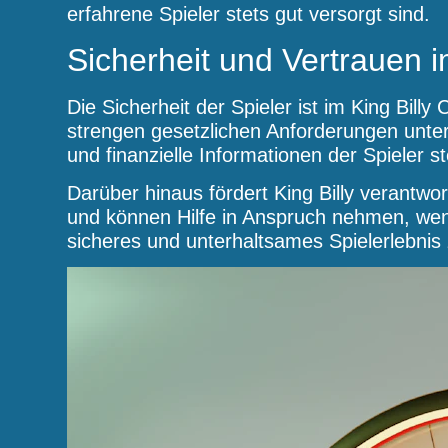
erfahrene Spieler stets gut versorgt sind.
Sicherheit und Vertrauen i
Die Sicherheit der Spieler ist im King Billy
strengen gesetzlichen Anforderungen unter
und finanzielle Informationen der Spieler s
Darüber hinaus fördert King Billy verantwo
und können Hilfe in Anspruch nehmen, wenn 
sicheres und unterhaltsames Spielerlebnis