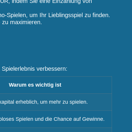
R, indem Sie eine Einzahlung von
Spielen, um Ihr Lieblingsspiel zu finden.
e zu maximieren.
 Spielerlebnis verbessern:
Warum es wichtig ist
kapital erheblich, um mehr zu spielen.
koloses Spielen und die Chance auf Gewinne.