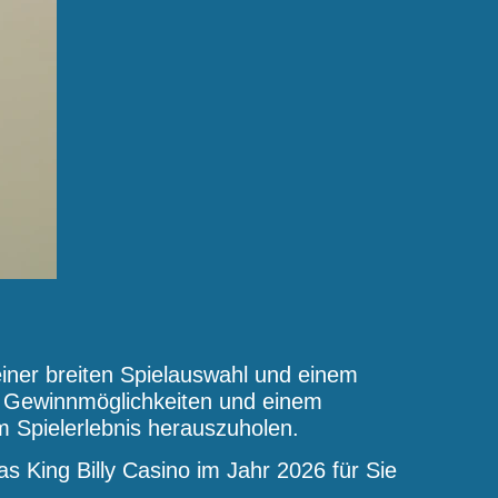
iner breiten Spielauswahl und einem
en Gewinnmöglichkeiten und einem
em Spielerlebnis herauszuholen.
s King Billy Casino im Jahr 2026 für Sie