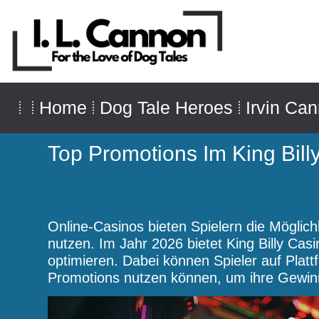
Home
Dog Tale Heroes
Irvin Ca
Top Promotions Im King Bil
Online-Casinos bieten Spielern die Möglic
nutzen. Im Jahr 2026 bietet King Billy Cas
optimieren. Dabei können Spieler auf Plat
Promotions nutzen können, um ihre Gewin