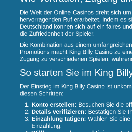
Die Welt der Online-Casinos dreht sich um 
hervorragenden Ruf erarbeitet, indem es s
Deutschland können sich auf ein faires und
die Zufriedenheit der Spieler.
Die Kombination aus einem umfangreichen S
Promotions macht King Billy Casino zu eine
Zugang zu verschiedenen Spielen, währen
So starten Sie im King Bil
Der Einstieg im King Billy Casino ist unko
diesen Schritten:
Konto erstellen:
Besuchen Sie die off
Details verifizieren:
Bestätigen Sie I
Einzahlung tätigen:
Wählen Sie eine d
Einzahlung.