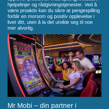
hjelpelinjer og rådgivningstjenester. Ved å
være proaktiv kan du sikre at pengespilling
forblir en morsom og positiv opplevelse i
livet ditt, uten å la det utvikle seg til noe
mer alvorlig.
Mr Mobi – din partner i