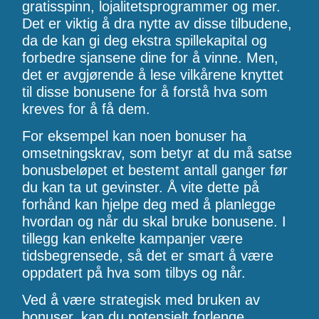
gratisspinn, lojalitetsprogrammer og mer.
Det er viktig å dra nytte av disse tilbudene,
da de kan gi deg ekstra spillekapital og
forbedre sjansene dine for å vinne. Men,
det er avgjørende å lese vilkårene knyttet
til disse bonusene for å forstå hva som
kreves for å få dem.
For eksempel kan noen bonuser ha
omsetningskrav, som betyr at du må satse
bonusbeløpet et bestemt antall ganger før
du kan ta ut gevinster. Å vite dette på
forhånd kan hjelpe deg med å planlegge
hvordan og når du skal bruke bonusene. I
tillegg kan enkelte kampanjer være
tidsbegrensede, så det er smart å være
oppdatert på hva som tilbys og når.
Ved å være strategisk med bruken av
bonuser, kan du potensielt forlenge