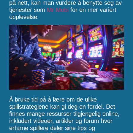
på nett, kan man vurdere å benytte seg av
tjenester som
Mr Mobi
for en mer variert
opplevelse.
Å bruke tid på å lære om de ulike
spillstrategiene kan gi deg en fordel. Det
finnes mange ressurser tilgjengelig online,
inkludert videoer, artikler og forum hvor
erfarne spillere deler sine tips og