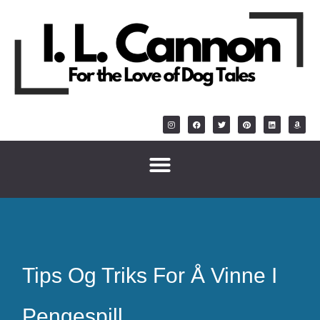
Tips Og Triks For Å Vinne I
Pengespill