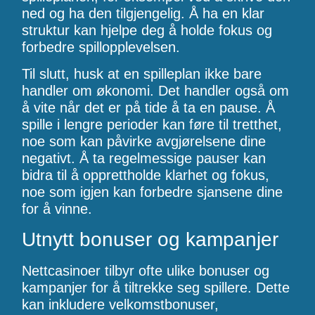
ned og ha den tilgjengelig. Å ha en klar
struktur kan hjelpe deg å holde fokus og
forbedre spillopplevelsen.
Til slutt, husk at en spilleplan ikke bare
handler om økonomi. Det handler også om
å vite når det er på tide å ta en pause. Å
spille i lengre perioder kan føre til tretthet,
noe som kan påvirke avgjørelsene dine
negativt. Å ta regelmessige pauser kan
bidra til å opprettholde klarhet og fokus,
noe som igjen kan forbedre sjansene dine
for å vinne.
Utnytt bonuser og kampanjer
Nettcasinoer tilbyr ofte ulike bonuser og
kampanjer for å tiltrekke seg spillere. Dette
kan inkludere velkomstbonuser,