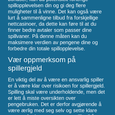
spillopplevelsen din og gi deg flere
muligheter til å vinne. Det kan også være
lurt å sammenligne tilbud fra forskjellige
nettcasinoer, da dette kan føre til at du
finner bedre avtaler som passer dine
spillvaner. På denne måten kan du
maksimere verdien av pengene dine og
forbedre din totale spillopplevelse.
Vær oppmerksom på
spillergjeld
En viktig del av å være en ansvarlig spiller
er å være klar over risikoen for spillergjeld.
Spilling skal være underholdende, men det
er lett å miste oversikten over
pengebruken. Det er derfor avgjørende å
være ærlig med seg selv og sette klare