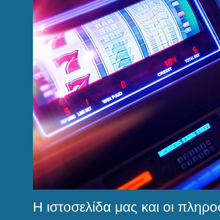
Η ιστοσελίδα μας και οι πληρο