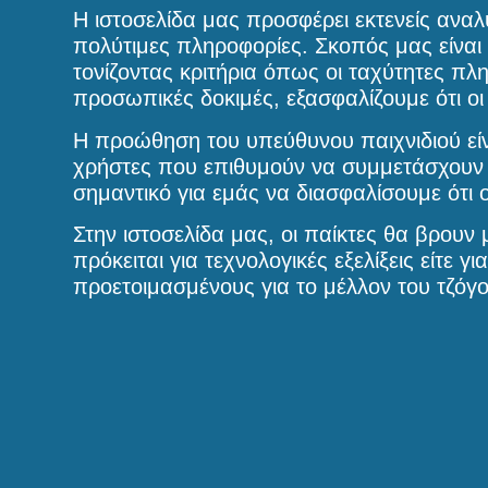
Η ιστοσελίδα μας προσφέρει εκτενείς αναλύ
πολύτιμες πληροφορίες. Σκοπός μας είνα
τονίζοντας κριτήρια όπως οι ταχύτητες πλ
προσωπικές δοκιμές, εξασφαλίζουμε ότι οι 
Η προώθηση του υπεύθυνου παιχνιδιού είν
χρήστες που επιθυμούν να συμμετάσχουν μ
σημαντικό για εμάς να διασφαλίσουμε ότι 
Στην ιστοσελίδα μας, οι παίκτες θα βρουν 
πρόκειται για τεχνολογικές εξελίξεις είτε 
προετοιμασμένους για το μέλλον του τζόγο