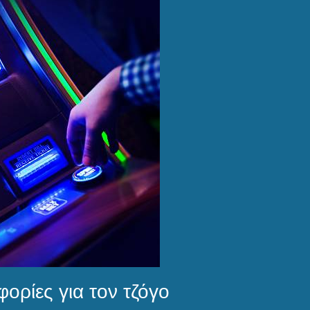
φορίες για τον τζόγο