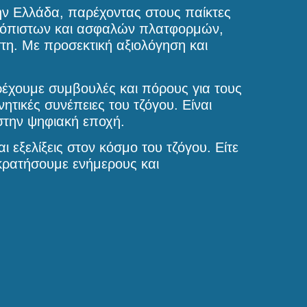
στην Ελλάδα, παρέχοντας στους παίκτες
αξιόπιστων και ασφαλών πλατφορμών,
τη. Με προσεκτική αξιολόγηση και
ρέχουμε συμβουλές και πόρους για τους
τικές συνέπειες του τζόγου. Είναι
 στην ψηφιακή εποχή.
 εξελίξεις στον κόσμο του τζόγου. Είτε
ς κρατήσουμε ενήμερους και