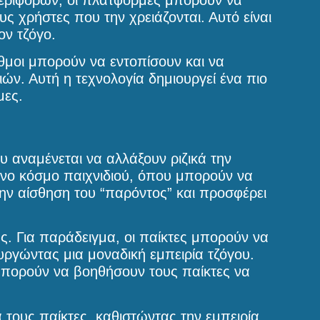
ς χρήστες που την χρειάζονται. Αυτό είναι
ον τζόγο.
ιθμοι μπορούν να εντοπίσουν και να
ών. Αυτή η τεχνολογία δημιουργεί ένα πιο
μες.
υ αναμένεται να αλλάξουν ριζικά την
ένο κόσμο παιχνιδιού, όπου μπορούν να
την αίσθηση του “παρόντος” και προσφέρει
. Για παράδειγμα, οι παίκτες μπορούν να
ργώντας μια μοναδική εμπειρία τζόγου.
 μπορούν να βοηθήσουν τους παίκτες να
 τους παίκτες, καθιστώντας την εμπειρία