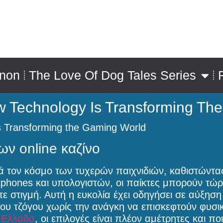
nnon
The Love Of Dog Tales Series
w Technology Is Transforming Th
s Transforming the Gaming World
ων online καζίνο
ά τον κόσμο των τυχερών παιχνιδιών, καθιστώντας
phones και υπολογιστών, οι παίκτες μπορούν τώ
ε στιγμή. Αυτή η ευκολία έχει οδηγήσει σε αύξησ
υ τζόγου χωρίς την ανάγκη να επισκεφτούν φυσικά
ν Ελλαδα
, οι επιλογές είναι πλέον αμέτρητες και ποι