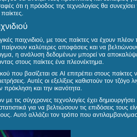
 σαφές ότι η πρόοδος της τεχνολογίας θα συνεχίσει 
παίκτες.
χνιδιού
τηγικές παιχνιδιού, με τους παίκτες να έχουν πλέο
 παίρνουν καλύτερες αποφάσεις και να βελτιώνουν 
ειγμα, η ανάλυση δεδομένων μπορεί να αποκαλύψει
οντας στους παίκτες ένα πλεονέκτημα.
ού που βασίζεται σε AI επιτρέπει στους παίκτες 
ετρήσεις. Αυτές οι εξελίξεις καθιστούν τον τζόγο λ
 πρόκληση και την ικανότητα.
με τις σύγχρονες τεχνολογίες έχει δημιουργήσει
τατιστικά για να βελτιώσουν τις επιδόσεις τους εί
υς. Αυτό αλλάζει τον τρόπο που αντιλαμβανόμαστε