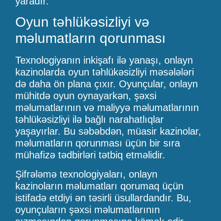
yaradır.
Oyun təhlükəsizliyi və
məlumatların qorunması
Texnologiyanın inkişafı ilə yanaşı, onlayn
kazinolarda oyun təhlükəsizliyi məsələləri
də daha ön plana çıxır. Oyunçular, onlayn
mühitdə oyun oynayarkən, şəxsi
məlumatlarının və maliyyə məlumatlarının
təhlükəsizliyi ilə bağlı narahatlıqlar
yaşayırlar. Bu səbəbdən, müasir kazinolar,
məlumatların qorunması üçün bir sıra
mühafizə tədbirləri tətbiq etməlidir.
Şifrələmə texnologiyaları, onlayn
kazinoların məlumatları qorumaq üçün
istifadə etdiyi ən təsirli üsullardandır. Bu,
oyunçuların şəxsi məlumatlarının