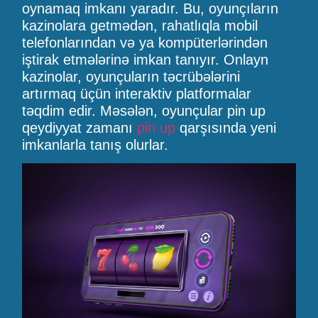
oynamaq imkanı yaradır. Bu, oyunçıların
kazinolara getmədən, rahatlıqla mobil
telefonlarından və ya kompüterlərindən
iştirak etmələrinə imkan tanıyır. Onlayn
kazinolar, oyunçuların təcrübələrini
artırmaq üçün interaktiv platformalar
təqdim edir. Məsələn, oyunçular pin up
qeydiyyat zamanı
pin up
qarşısında yeni
imkanlarla tanış olurlar.