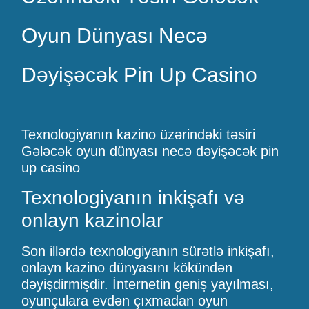
Oyun Dünyası Necə
Dəyişəcək Pin Up Casino
Texnologiyanın kazino üzərindəki təsiri
Gələcək oyun dünyası necə dəyişəcək pin
up casino
Texnologiyanın inkişafı və
onlayn kazinolar
Son illərdə texnologiyanın sürətlə inkişafı,
onlayn kazino dünyasını kökündən
dəyişdirmişdir. İnternetin geniş yayılması,
oyunçulara evdən çıxmadan oyun