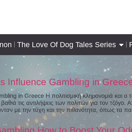
nnon
The Love Of Dog Tales Series
ns Influence Gambling in Greec
mbling in Greece Η πολιτισμική κληρονομιά και ο 
βαθιά τις αντιλήψεις των πολιτών για τον τζόγο. 
ταν με την τύχη και την πιθανότητα, όπως τα παιχ
Gambling How to Boost Your Odd