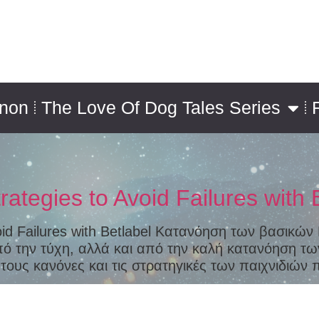
nnon
The Love Of Dog Tales Series
ategies to Avoid Failures with 
oid Failures with Betlabel Κατανόηση των βασικών
πό την τύχη, αλλά και από την καλή κατανόηση τ
ε τους κανόνες και τις στρατηγικές των παιχνιδιών