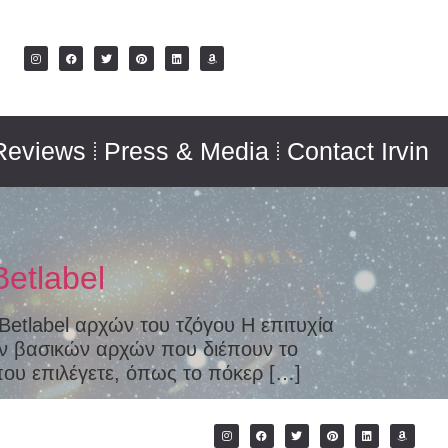
Reviews
Press & Media
Contact Irvin
Betlabel
 Betlabel αρχών του τζόγου Η επιτυχία
ων βασικών αρχών που διέπουν το
 που επιλέγετε, όπως το πόκερ […]