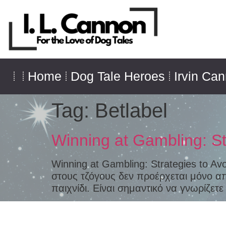
Home
Dog Tale Heroes
Irvin Ca
Tag:
Betlabel
Winning at Gambling: Str
Winning at Gambling: Strategies to Av
στους τζόγους δεν προέρχεται μόνο α
παιχνίδι. Είναι σημαντικό να γνωρίζετ