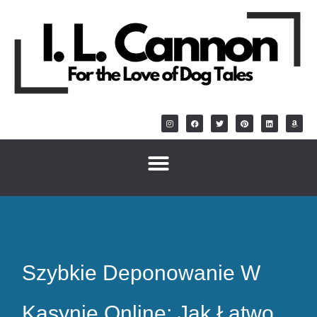
Szybkie Deponowanie W
Kasynie Online: Jak Łatwo