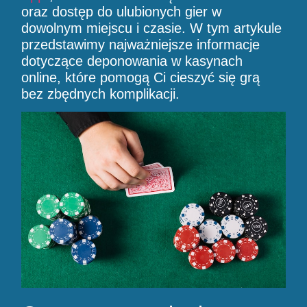
oraz dostęp do ulubionych gier w
dowolnym miejscu i czasie. W tym artykule
przedstawimy najważniejsze informacje
dotyczące deponowania w kasynach
online, które pomogą Ci cieszyć się grą
bez zbędnych komplikacji.