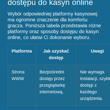
dostępu do kasyn online
Wybór odpowiedniej platformy kasynowej
ma ogromne znaczenie dla komfortu
gracza. Poniższa tabela przedstawia różne
platformy oraz sposoby dostępu do kasyn
online, co ułatwi Ci dokonanie wyboru.
Platforma
Jak uzyskać
Uwagi
dostęp
Strona
Bezpośredni
Nie wymaga
WWW
dostęp przez
instalacji, szyb
przeglądarkę
dostęp z
internetową.
każdego
urządzenia.