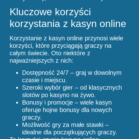
Kluczowe korzyści
korzystania z kasyn online
Korzystanie z kasyn online przynosi wiele
korzyści, które przyciągają graczy na
całym świecie. Oto niektóre z
najważniejszych z nich:
Dostępność 24/7 – graj w dowolnym
czasie i miejscu.
Szeroki wybór gier – od klasycznych
slotów po kasyno na żywo.
Bonusy i promocje – wiele kasyn
oferuje hojne bonusy dla nowych
graczy.
Możliwość gry za małe stawki –
idealne dla początkujących graczy.