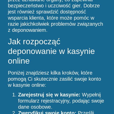
bezpieczeństwo i uczciwość gier. Dobrze
jest również sprawdzić dostępność
wsparcia klienta, które może pomóc w
razie jakichkolwiek problemów związanych
z deponowaniem.
Jak rozpocząć
deponowanie w kasynie
online
Poniżej znajdziesz kilka kroków, które
pomogą Ci skutecznie zasilić swoje konto
w kasynie online:
Zarejestruj się w kasynie:
Wypełnij
formularz rejestracyjny, podając swoje
dane osobowe.
Zweryfikuj swoje konto:
Prześlij