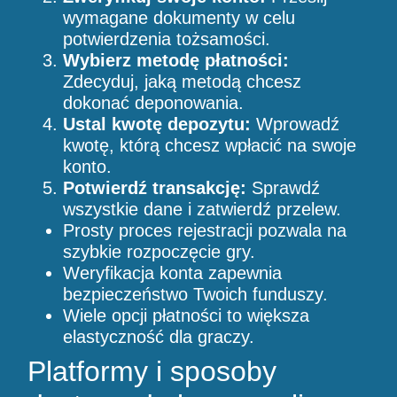
wymagane dokumenty w celu
potwierdzenia tożsamości.
Wybierz metodę płatności:
Zdecyduj, jaką metodą chcesz
dokonać deponowania.
Ustal kwotę depozytu:
Wprowadź
kwotę, którą chcesz wpłacić na swoje
konto.
Potwierdź transakcję:
Sprawdź
wszystkie dane i zatwierdź przelew.
Prosty proces rejestracji pozwala na
szybkie rozpoczęcie gry.
Weryfikacja konta zapewnia
bezpieczeństwo Twoich funduszy.
Wiele opcji płatności to większa
elastyczność dla graczy.
Platformy i sposoby