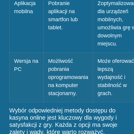
Aplikacja
Pobranie
Zoptymalizowa
mobilna
aplikacji na
dla urządzeń
smartfon lub
mobilnych,
tablet.
umożliwia grę 
dowolnym
miejscu.
Wersja na
Możliwość
Może oferowa
PC
pobrania
lepszą
oprogramowania
wydajność i
na komputer
stabilność w
stacjonarny.
grach.
Wybór odpowiedniej metody dostępu do
kasyna online jest kluczowy dla wygody i
satysfakcji z gry. Każda z opcji ma swoje
zalety i wady, które warto rozważyć.