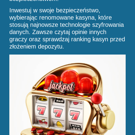
Inwestuj w swoje bezpieczeństwo,
wybierając renomowane kasyna, które
stosują najnowsze technologie szyfrowania
danych. Zawsze czytaj opinie innych
graczy oraz sprawdzaj ranking kasyn przed
złożeniem depozytu.