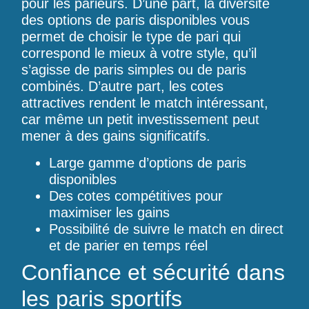
pour les parieurs. D’une part, la diversité
des options de paris disponibles vous
permet de choisir le type de pari qui
correspond le mieux à votre style, qu’il
s’agisse de paris simples ou de paris
combinés. D’autre part, les cotes
attractives rendent le match intéressant,
car même un petit investissement peut
mener à des gains significatifs.
Large gamme d’options de paris
disponibles
Des cotes compétitives pour
maximiser les gains
Possibilité de suivre le match en direct
et de parier en temps réel
Confiance et sécurité dans
les paris sportifs