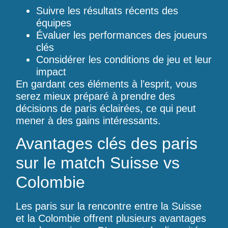
Suivre les résultats récents des
équipes
Évaluer les performances des joueurs
clés
Considérer les conditions de jeu et leur
impact
En gardant ces éléments à l’esprit, vous
serez mieux préparé à prendre des
décisions de paris éclairées, ce qui peut
mener à des gains intéressants.
Avantages clés des paris
sur le match Suisse vs
Colombie
Les paris sur la rencontre entre la Suisse
et la Colombie offrent plusieurs avantages