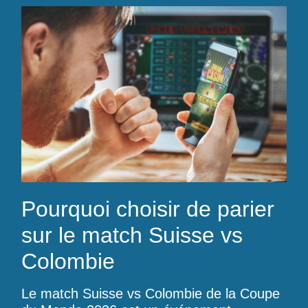
Pourquoi choisir de parier
sur le match Suisse vs
Colombie
Le match Suisse vs Colombie de la Coupe