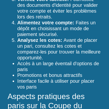
des documents d’identité pour valider
votre compte et éviter les problèmes
lors des retraits.
Alimentez votre compte:
Faites un
dépôt en choisissant un mode de
paiement sécurisé.
Analysez les cotes:
Avant de placer
un pari, consultez les cotes et
comparez-les pour trouver la meilleure
opportunité.
Accès à un large éventail d’options de
paris
Promotions et bonus attractifs
Interface facile à utiliser pour placer
vos paris
Aspects pratiques des
paris sur la Coupe du