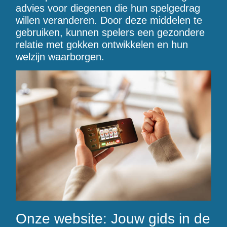
advies voor diegenen die hun spelgedrag
willen veranderen. Door deze middelen te
gebruiken, kunnen spelers een gezondere
relatie met gokken ontwikkelen en hun
welzijn waarborgen.
Onze website: Jouw gids in de