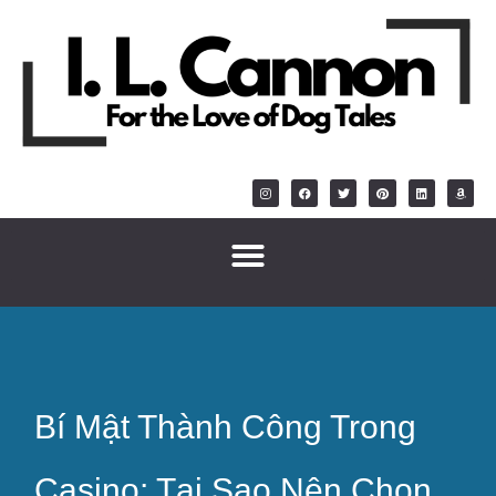
Bí Mật Thành Công Trong
Casino: Tại Sao Nên Chọn