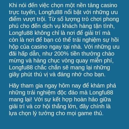
Khi nói đến việc chọn một nền tảng casino
trực tuyến, Longfu88 nổi bật với những ưu
điểm vượt trội. Từ số lượng trò chơi phong
phú cho đến dịch vụ khách hàng tận tình,
Longfu88 không chỉ là nơi để giải trí mà
còn là nơi để bạn có thể trải nghiệm sự hồi
hộp của casino ngay tại nhà. Với những ưu
đãi hấp dẫn, như 200% tiền thưởng chào
mừng và hàng chục vòng quay miễn phí,
Longfu88 chắc chắn sẽ mang lại những
giây phút thú vị và đáng nhớ cho bạn.
Hãy tham gia ngay hôm nay để khám phá
những trải nghiệm độc đáo mà Longfu88
mang lại! Với sự kết hợp hoàn hảo giữa
giải trí và cơ hội thắng lớn, đây chính là
lựa chọn lý tưởng cho mọi game thủ.