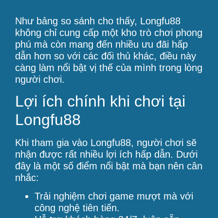
Như bảng so sánh cho thấy, Longfu88
không chỉ cung cấp một kho trò chơi phong
phú mà còn mang đến nhiều ưu đãi hấp
dẫn hơn so với các đối thủ khác, điều này
càng làm nổi bật vị thế của mình trong lòng
người chơi.
Lợi ích chính khi chơi tại
Longfu88
Khi tham gia vào Longfu88, người chơi sẽ
nhận được rất nhiều lợi ích hấp dẫn. Dưới
đây là một số điểm nổi bật mà bạn nên cân
nhắc:
Trải nghiệm chơi game mượt mà với
công nghệ tiên tiến.