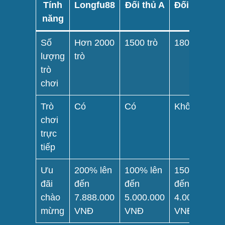
Tính
Longfu88
Đối thủ A
Đối thủ B
năng
Số
Hơn 2000
1500 trò
1800 trò
lượng
trò
trò
chơi
Trò
Có
Có
Không có
chơi
trực
tiếp
Ưu
200% lên
100% lên
150% lên
đãi
đến
đến
đến
chào
7.888.000
5.000.000
4.000.000
mừng
VNĐ
VNĐ
VNĐ