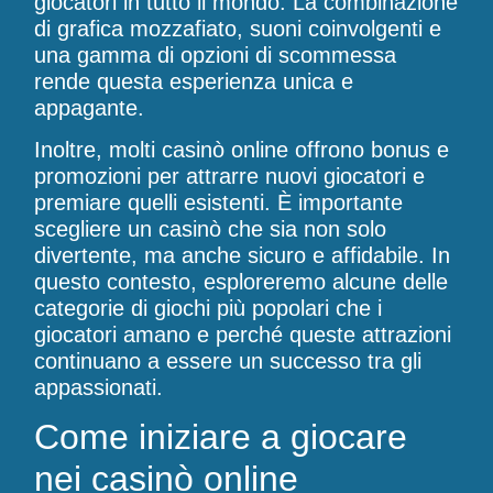
giocatori in tutto il mondo. La combinazione
di grafica mozzafiato, suoni coinvolgenti e
una gamma di opzioni di scommessa
rende questa esperienza unica e
appagante.
Inoltre, molti casinò online offrono bonus e
promozioni per attrarre nuovi giocatori e
premiare quelli esistenti. È importante
scegliere un casinò che sia non solo
divertente, ma anche sicuro e affidabile. In
questo contesto, esploreremo alcune delle
categorie di giochi più popolari che i
giocatori amano e perché queste attrazioni
continuano a essere un successo tra gli
appassionati.
Come iniziare a giocare
nei casinò online