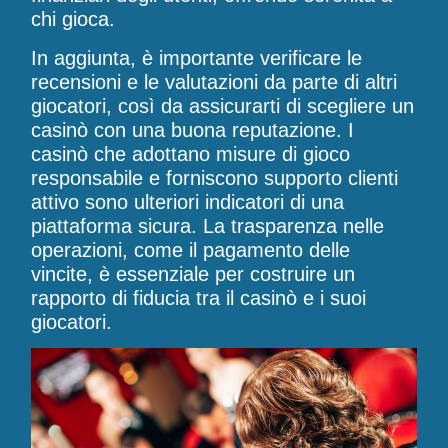
chi gioca.
In aggiunta, è importante verificare le
recensioni e le valutazioni da parte di altri
giocatori, così da assicurarti di scegliere un
casinò con una buona reputazione. I
casinò che adottano misure di gioco
responsabile e forniscono supporto clienti
attivo sono ulteriori indicatori di una
piattaforma sicura. La trasparenza nelle
operazioni, come il pagamento delle
vincite, è essenziale per costruire un
rapporto di fiducia tra il casinò e i suoi
giocatori.