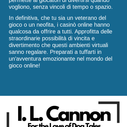
permette ai giocatori di divertirsi quando
vogliono, senza vincoli di tempo o spazio.
In definitiva, che tu sia un veterano del
gioco o un neofita, i casinò online hanno
qualcosa da offrire a tutti. Approfitta delle
straordinarie possibilità di vincita e
divertimento che questi ambienti virtuali
sanno regalare. Preparati a tuffarti in
un’avventura emozionante nel mondo del
gioco online!