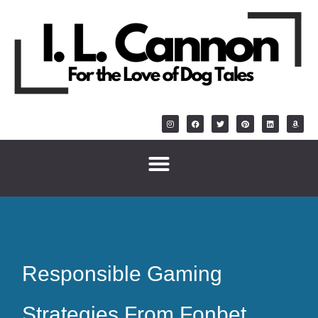
Responsible Gaming
Strategies From Fonbet