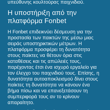
υπεύθυνης κουλτούρας παιχνιδιού.
Η υποστήριξη από την
πλατφόρμα Fonbet
Η Fonbet επιδεικνύει δέσμευση για την
προστασία των παικτών της μέσω μιας
σειράς υποστηρικτικών μέτρων. Η
πλατφόρμα προσφέρει τη δυνατότητα
στους παίκτες να θέτουν όρια στις
καταθέσεις και τις απώλειές τους,
παρέχοντας έτσι ένα ισχυρό εργαλείο για
τον έλεγχο του παιχνιδιού τους. Επίσης, η
δυνατότητα αυτοαποκλεισμού δίνει στους
παίκτες τη δυνατότητα να κάνουν ένα
βήμα πίσω και να επανεξετάσουν τη
συμπεριφορά τους αν το κρίνουν
απαραίτητο.