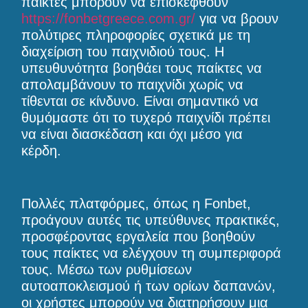
παίκτες μπορούν να επισκεφθούν
https://fonbetgreece.com.gr/
για να βρουν
πολύτιρες πληροφορίες σχετικά με τη
διαχείριση του παιχνιδιού τους. Η
υπευθυνότητα βοηθάει τους παίκτες να
απολαμβάνουν το παιχνίδι χωρίς να
τίθενται σε κίνδυνο. Είναι σημαντικό να
θυμόμαστε ότι το τυχερό παιχνίδι πρέπει
να είναι διασκέδαση και όχι μέσο για
κέρδη.
Πολλές πλατφόρμες, όπως η Fonbet,
προάγουν αυτές τις υπεύθυνες πρακτικές,
προσφέροντας εργαλεία που βοηθούν
τους παίκτες να ελέγχουν τη συμπεριφορά
τους. Μέσω των ρυθμίσεων
αυτοαποκλεισμού ή των ορίων δαπανών,
οι χρήστες μπορούν να διατηρήσουν μια