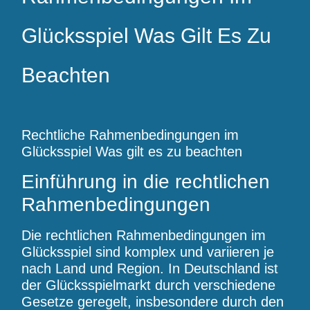
Glücksspiel Was Gilt Es Zu
Beachten
Rechtliche Rahmenbedingungen im
Glücksspiel Was gilt es zu beachten
Einführung in die rechtlichen
Rahmenbedingungen
Die rechtlichen Rahmenbedingungen im
Glücksspiel sind komplex und variieren je
nach Land und Region. In Deutschland ist
der Glücksspielmarkt durch verschiedene
Gesetze geregelt, insbesondere durch den