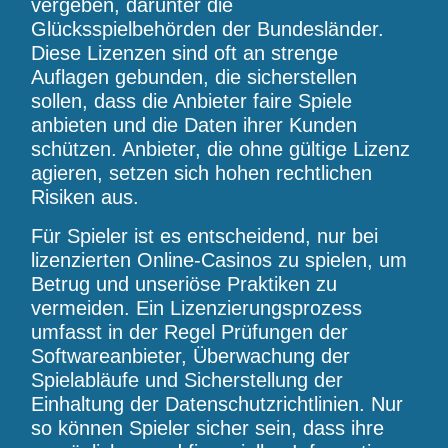
vergeben, darunter die
Glücksspielbehörden der Bundesländer.
Diese Lizenzen sind oft an strenge
Auflagen gebunden, die sicherstellen
sollen, dass die Anbieter faire Spiele
anbieten und die Daten ihrer Kunden
schützen. Anbieter, die ohne gültige Lizenz
agieren, setzen sich hohen rechtlichen
Risiken aus.
Für Spieler ist es entscheidend, nur bei
lizenzierten Online-Casinos zu spielen, um
Betrug und unseriöse Praktiken zu
vermeiden. Ein Lizenzierungsprozess
umfasst in der Regel Prüfungen der
Softwareanbieter, Überwachung der
Spielabläufe und Sicherstellung der
Einhaltung der Datenschutzrichtlinien. Nur
so können Spieler sicher sein, dass ihre