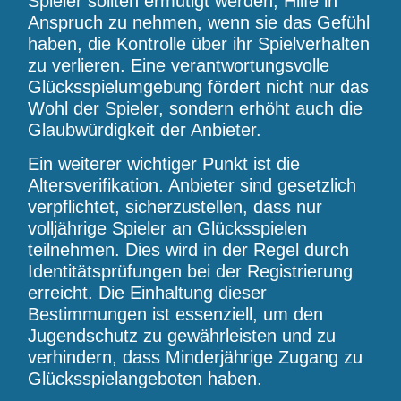
Spieler sollten ermutigt werden, Hilfe in
Anspruch zu nehmen, wenn sie das Gefühl
haben, die Kontrolle über ihr Spielverhalten
zu verlieren. Eine verantwortungsvolle
Glücksspielumgebung fördert nicht nur das
Wohl der Spieler, sondern erhöht auch die
Glaubwürdigkeit der Anbieter.
Ein weiterer wichtiger Punkt ist die
Altersverifikation. Anbieter sind gesetzlich
verpflichtet, sicherzustellen, dass nur
volljährige Spieler an Glücksspielen
teilnehmen. Dies wird in der Regel durch
Identitätsprüfungen bei der Registrierung
erreicht. Die Einhaltung dieser
Bestimmungen ist essenziell, um den
Jugendschutz zu gewährleisten und zu
verhindern, dass Minderjährige Zugang zu
Glücksspielangeboten haben.