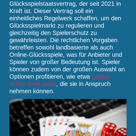
Glücksspielstaatsvertrag, der seit 2021 in
Kraft ist. Dieser Vertrag soll ein
einheitliches Regelwerk schaffen, um den
Glücksspielmarkt zu regulieren und
gleichzeitig den Spielerschutz zu
gewährleisten. Die rechtlichen Vorgaben
betreffen sowohl landbasierte als auch
Online-Glücksspiele, was für Anbieter und
Spieler von großer Bedeutung ist. Spieler
können zudem von der großen Auswahl an
Optionen profitieren, wie etwa
casino
online ohne oasis
, die sie in Anspruch
nehmen können.