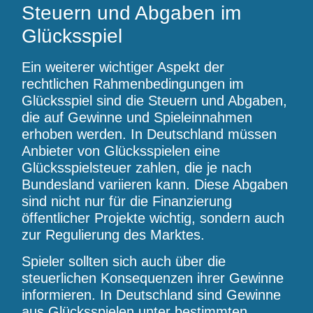
Steuern und Abgaben im
Glücksspiel
Ein weiterer wichtiger Aspekt der
rechtlichen Rahmenbedingungen im
Glücksspiel sind die Steuern und Abgaben,
die auf Gewinne und Spieleinnahmen
erhoben werden. In Deutschland müssen
Anbieter von Glücksspielen eine
Glücksspielsteuer zahlen, die je nach
Bundesland variieren kann. Diese Abgaben
sind nicht nur für die Finanzierung
öffentlicher Projekte wichtig, sondern auch
zur Regulierung des Marktes.
Spieler sollten sich auch über die
steuerlichen Konsequenzen ihrer Gewinne
informieren. In Deutschland sind Gewinne
aus Glücksspielen unter bestimmten