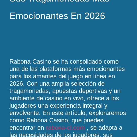
Emocionantes En 2026
Rabona Casino se ha consolidado como
una de las plataformas más emocionantes
para los amantes del juego en línea en
2026. Con una amplia selección de
tragamonedas, apuestas deportivas y un
ambiente de casino en vivo, ofrece a los
jugadores una experiencia integral y
envolvente. En este artículo, exploraremos
cómo Rabona Casino, que puedes
encontrar en
rabona-cl.com
, se adapta a
las necesidades de los jugadores, sus