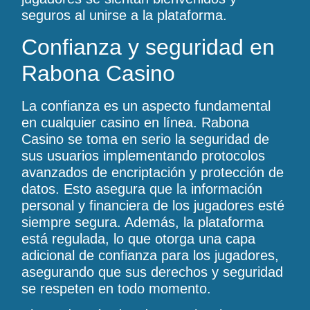
seguros al unirse a la plataforma.
Confianza y seguridad en
Rabona Casino
La confianza es un aspecto fundamental
en cualquier casino en línea. Rabona
Casino se toma en serio la seguridad de
sus usuarios implementando protocolos
avanzados de encriptación y protección de
datos. Esto asegura que la información
personal y financiera de los jugadores esté
siempre segura. Además, la plataforma
está regulada, lo que otorga una capa
adicional de confianza para los jugadores,
asegurando que sus derechos y seguridad
se respeten en todo momento.