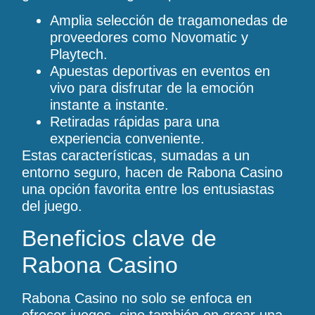
Amplia selección de tragamonedas de
proveedores como Novomatic y
Playtech.
Apuestas deportivas en eventos en
vivo para disfrutar de la emoción
instante a instante.
Retiradas rápidas para una
experiencia conveniente.
Estas características, sumadas a un
entorno seguro, hacen de Rabona Casino
una opción favorita entre los entusiastas
del juego.
Beneficios clave de
Rabona Casino
Rabona Casino no solo se enfoca en
ofrecer juegos, sino también en crear una