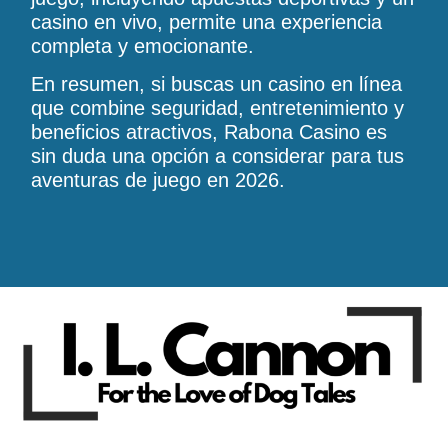
casino en vivo, permite una experiencia
completa y emocionante.
En resumen, si buscas un casino en línea
que combine seguridad, entretenimiento y
beneficios atractivos, Rabona Casino es
sin duda una opción a considerar para tus
aventuras de juego en 2026.