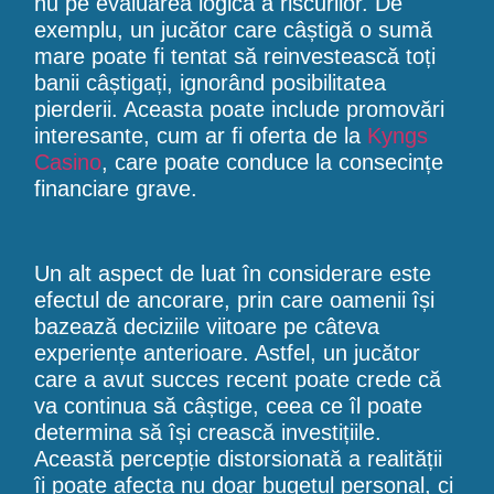
nu pe evaluarea logică a riscurilor. De
exemplu, un jucător care câștigă o sumă
mare poate fi tentat să reinvestească toți
banii câștigați, ignorând posibilitatea
pierderii. Aceasta poate include promovări
interesante, cum ar fi oferta de la
Kyngs
Casino
, care poate conduce la consecințe
financiare grave.
Un alt aspect de luat în considerare este
efectul de ancorare, prin care oamenii își
bazează deciziile viitoare pe câteva
experiențe anterioare. Astfel, un jucător
care a avut succes recent poate crede că
va continua să câștige, ceea ce îl poate
determina să își crească investițiile.
Această percepție distorsionată a realității
îi poate afecta nu doar bugetul personal, ci