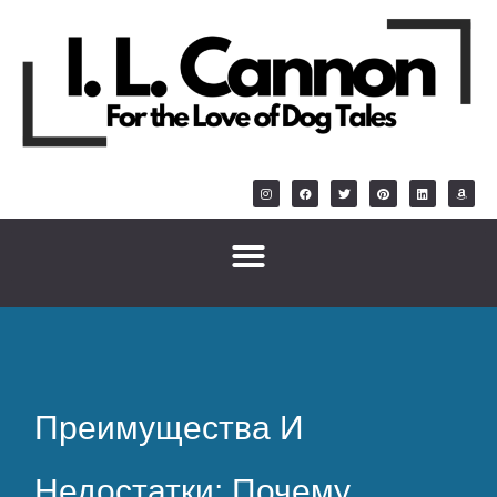
Преимущества И
Недостатки: Почему