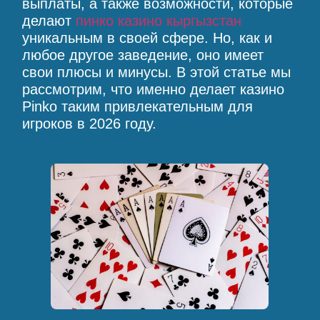
выплаты, а также возможности, которые
делают
пинко казино кыргызстан
уникальным в своей сфере. Но, как и
любое другое заведение, оно имеет
свои плюсы и минусы. В этой статье мы
рассмотрим, что именно делает казино
Pinko таким привлекательным для
игроков в 2026 году.