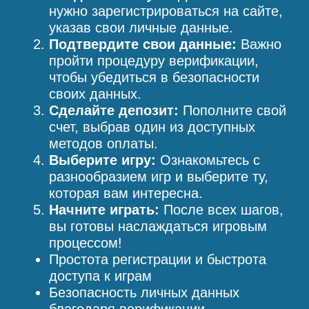
нужно зарегистрироваться на сайте,
указав свои личные данные.
Подтвердите свои данные:
Важно
пройти процедуру верификации,
чтобы убедиться в безопасности
своих данных.
Сделайте депозит:
Пополните свой
счет, выбрав один из доступных
методов оплаты.
Выберите игру:
Ознакомьтесь с
разнообразием игр и выберите ту,
которая вам интересна.
Начните играть:
После всех шагов,
вы готовы наслаждаться игровым
процессом!
Простота регистрации и быстрота
доступа к играм
Безопасность личных данных
благодаря верификации