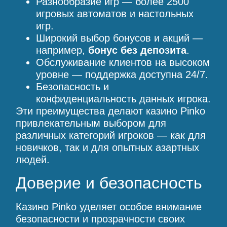
Разнообразие игр — более 2500
игровых автоматов и настольных
игр.
Широкий выбор бонусов и акций —
например,
бонус без депозита
.
Обслуживание клиентов на высоком
уровне — поддержка доступна 24/7.
Безопасность и
конфиденциальность данных игрока.
Эти преимущества делают казино Pinko
привлекательным выбором для
различных категорий игроков — как для
новичков, так и для опытных азартных
людей.
Доверие и безопасность
Казино Pinko уделяет особое внимание
безопасности и прозрачности своих