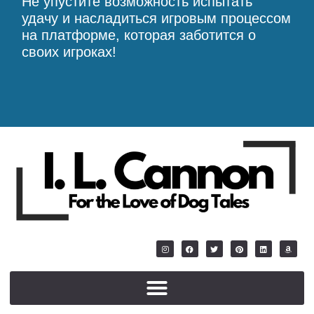
Не упустите возможность испытать
удачу и насладиться игровым процессом
на платформе, которая заботится о
своих игроках!