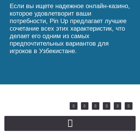
Если вы ищете надежное онлайн-казино,
которое удовлетворит ваши
потребности, Pin Up предлагает лучшее
сочетание всех этих характеристик, что
делает его одним из самых
предпочтительных вариантов для
игроков в Узбекистане.