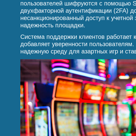
пользователей шифруются с помощью SS
двухфакторной аутентификации (2FA) до
несанкционированный доступ к учетной 
надежность площадки.
Система поддержки клиентов работает 
добавляет уверенности пользователям.
надежную среду для азартных игр и став