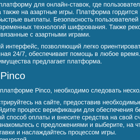
платформу для онлайн-ставок, где пользовател
а также на азартные игры. Платформа гордится
ыстрые выплаты. Безопасность пользователей 
временных технологий шифрования. Также реко
связанные с азартными играми.
й интерфейс, позволяющий легко ориентировать
ная 24/7, обеспечивает помощь в любое время.
еимущества предлагает платформа.
 Pinco
а платформе Pinco, необходимо следовать неск
трируйтесь на сайте, предоставив необходимы
дите процесс верификации для обеспечения б
 способ оплаты и внесите средства на свой сч
накомьтесь с предложениями и выберите, на чт
авки и наслаждайтесь процессом игры.
ожностей.