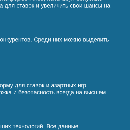
а для ставок и увеличить свои шансы на
онкурентов. Среди них можно выделить
рму для ставок и азартных игр.
ержка и безопасность всегда на высшем
йших технологий. Все данные