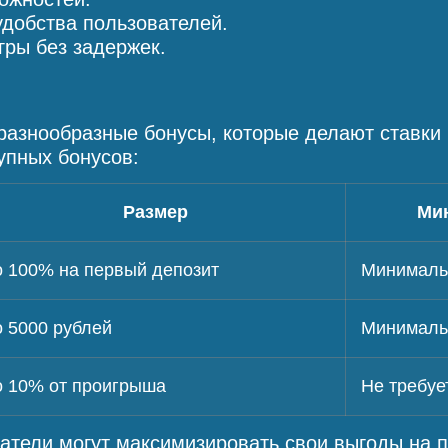
удобства пользователей.
гры без задержек.
 разнообразные бонусы, которые делают ставки
упных бонусов:
Размер
Ми
о 100% на первый депозит
Минималь
 5000 рублей
Минималь
о 10% от проигрыша
Не требуе
ватели могут максимизировать свои выгоды на 