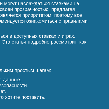
и могут наслаждаться ставками на
 своей прозрачностью, предлагая
является приоритетом, поэтому все
мендуется ознакомиться с правилами
ся в доступных ставках и играх.
 Эта статья подробно рассмотрит, как
ольким простым шагам:
е данные.
езопасности.
ет.
о хотите поставить.