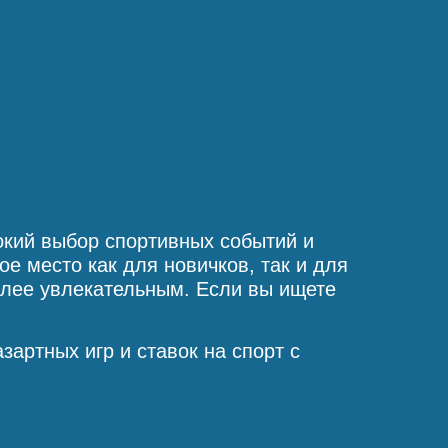
окий выбор спортивных событий и
ое место как для новичков, так и для
олее увлекательным. Если вы ищете
зартных игр и ставок на спорт с