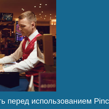
ть перед использованием Pin