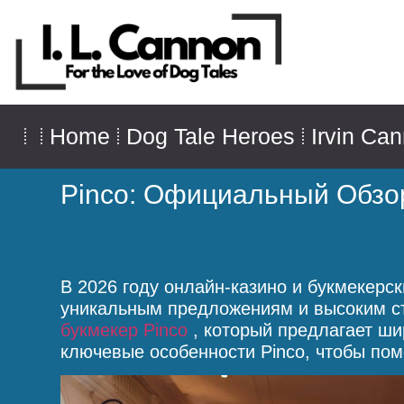
Home
Dog Tale Heroes
Irvin Ca
Pinco: Официальный Обзор
В 2026 году онлайн-казино и букмекер
уникальным предложениям и высоким с
букмекер Pinco
, который предлагает ши
ключевые особенности Pinco, чтобы пом