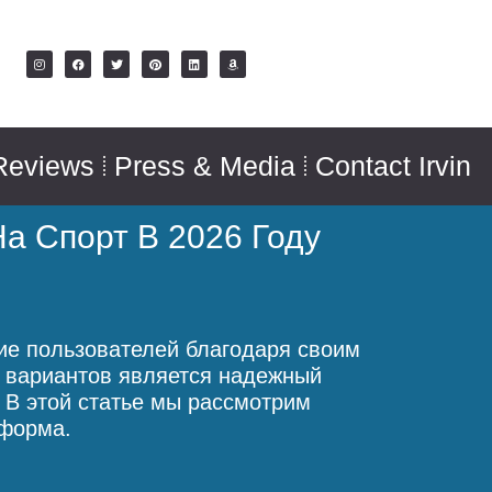
Reviews
Press & Media
Contact Irvin
а Спорт В 2026 Году
ие пользователей благодаря своим
 вариантов является надежный
 В этой статье мы рассмотрим
тформа.