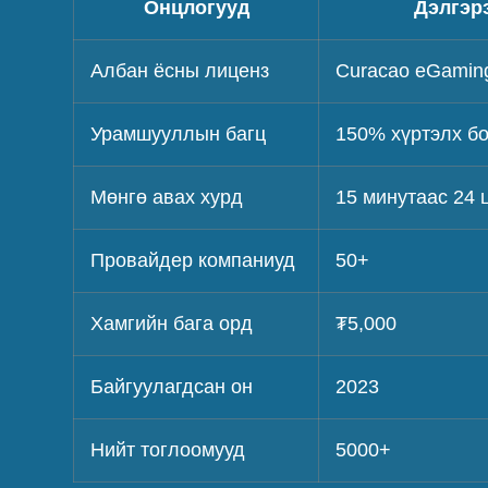
Онцлогууд
Дэлгэр
Албан ёсны лиценз
Curacao eGaming
Урамшууллын багц
150% хүртэлх бо
Мөнгө авах хурд
15 минутаас 24 
Провайдер компаниуд
50+
Хамгийн бага орд
₮5,000
Байгуулагдсан он
2023
Нийт тоглоомууд
5000+