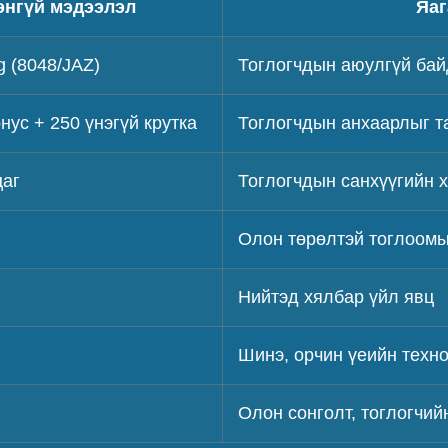
энгүй мэдээлэл
Яаг
 (8048/JAZ)
Тоглогчдын аюулгүй бай
нус + 250 үнэгүй крутка
Тоглогчдын анхаарлыг та
цаг
Тоглогчдын санхүүгийн х
Олон төрөлтэй тоглоом
Нийтэд хялбар үйл явц
Шинэ, орчин үеийн техн
Олон сонголт, тоглогчий