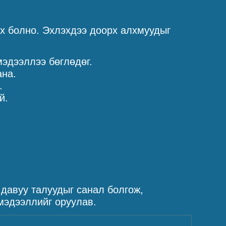
йх болно. Эхлэхдээ доорх алхмуудыг
эдээллээ бөглөдөг.
ана.
.
й.
 давуу талуудыг санал болгож,
 мэдээллийг оруулав.