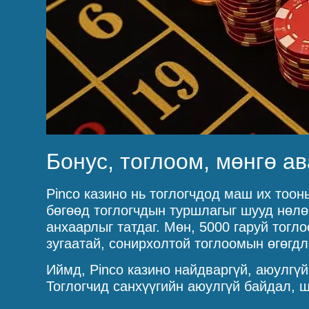
Бонус, тоглоом, мөнгө а
Pinco казино нь тоглогчдод маш их тоон
бөгөөд тоглогчдын туршлагыг шууд нөлөө
анхаарлыг татдаг. Мөн, 5000 гаруй тогл
зугаатай, сонирхолтой тоглоомын өгөгдл
Иймд, Pinco казино найдваргүй, аюулгү
Тоглогчид санхүүгийн аюулгүй байдал, 