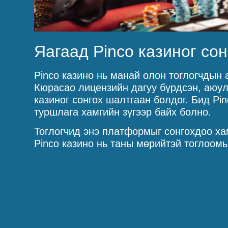
Яагаад Pinco казиног сон
Pinco казино нь манай олон тоглогчдын 
Кюрасао лицензийн дагуу бүрдсэн, аюул
казиног сонгох шалтгаан болдог. Бид Pi
туршлага хамгийн зүгээр байх болно.
Тоглогчид энэ платформыг сонгохдоо ха
Pinco казино нь таны мөрийтэй тоглоом