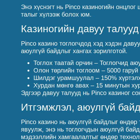
Энэ хүснэгт нь Pinco казиногийн онцлог
талыг хүлээж болох юм.
Казиногийн давуу талууд
Pinco казино тоглогчдод хэд хэдэн даву
аюулгүй байдлыг хангах зорилготой.
Тоглох таатай орчин – Тоглогчид а
Олон төрлийн тоглоом – 5000 гаруй
Шилдэг урамшуулал – 150% хүртэлх 
Хурдан мөнгө авах – 15 минутын ху
Эдгээр давуу талууд нь Pinco казиног с
Итгэмжлэл, аюулгүй бай
Pinco казино нь аюулгүй байдлыг өндөр 
явуулж, энэ нь тоглогчдын аюулгүй бай
мэдээллийн хамгаалалтыг өндөр техноло