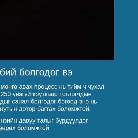
бий болгодог вэ
 мөнгө авах процесс нь тийм ч чухал
250 үнэгүй круткаар тоглогчдын
дыг санал болгодог бөгөөд энэ нь
инутын дотор багтах боломжтой.
нзийн давуу талыг бүрдүүлдэг.
шөөрөх боломжтой.