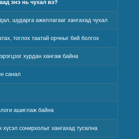
аад энэ нь чухал вэ?
дал, шударга ажиллагааг хангахад чухал
тах, тоглох таатай орчныг бий болгох
эрэгцээг хурдан хангаж байна
ын санал
ологи ашиглаж байна
н хүсэл сонирхолыг хангахад тусална