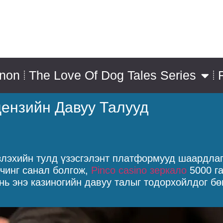
nnon
The Love Of Dog Tales Series
цензийн Давуу Талууд
злэхийн тулд үзэсгэлэнт платформууд шаардлага
чинг санал болгож,
Pinco casino зеркало
5000 га
нь энэ казиногийн давуу талыг тодорхойлдог бө