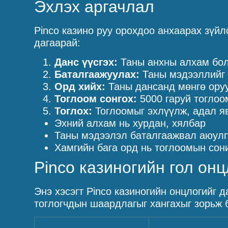
Эхлэх аргачлал
Pinco казино руу орохдоо анхаарах зүй
дагаарай:
Данс үүсгэх:
Таны анхны алхам бол 
Баталгаажуулах:
Таны мэдээллийг 
Орд хийх:
Таны дансанд мөнгө оруу
Тоглоом сонгох:
5000 гаруй тоглоо
Тоглох:
Тоглоомыг эхлүүлж, адал яв
Эхний алхам нь хурдан, хялбар
Таны мэдээлэл баталгаажвал аюулг
Хамгийн бага орд нь тоглоомын со
Pinco казиногийн гол онц
Энэ хэсэгт Pinco казиногийн онцлогийг 
тоглогчдын шаардлагыг хангахыг зорьж б