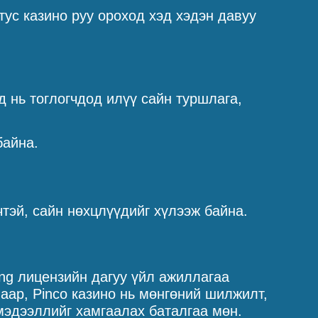
тус казино руу ороход хэд хэдэн давуу
д нь тоглогчдод илүү сайн туршлага,
байна.
чтэй, сайн нөхцлүүдийг хүлээж байна.
ing лицензийн дагуу үйл ажиллагаа
аар, Pinco казино нь мөнгөний шилжилт,
мэдээллийг хамгаалах баталгаа мөн.