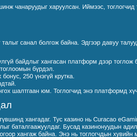
 шинж чанаруудыг харуулсан. Иймээс, тоглогчид 
у талыг санал болгож байна. Эдгээр давуу талуу
юулгүй байдлыг хангасан платформ дээр тоглож 
 тоглоомын бүрдэл.
бонус, 250 үнэгүй крутка.
рдтай.
онгох шалтгаан юм. Тоглогчид энэ платформд хү
дал
түвшинд хангадаг. Тус казино нь Curacao eGam
длыг баталгаажуулдаг. Бусад казинонуудын адил
гоор хангаж байна. Энэ нь тоглогчдын хувийн 