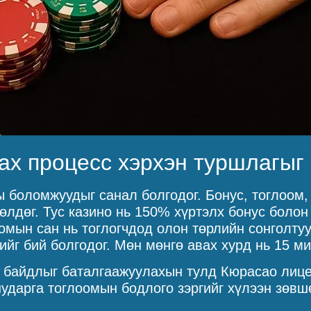
вах процесс хэрхэн туршлагыг 
ы боломжуудыг санал болгодог. Бонус, тоглоом,
лдөг. Тус казино нь 150% хүртэлх бонус болон 
оомын сан нь тоглогчдод олон төрлийн сонголтуу
ийг бий болгодог. Мөн мөнгө авах хурд нь 15 м
й байдлыг баталгаажуулахын тулд Кюрасао лице
шударга тоглоомын бодлого зэргийг хүлээн зөв