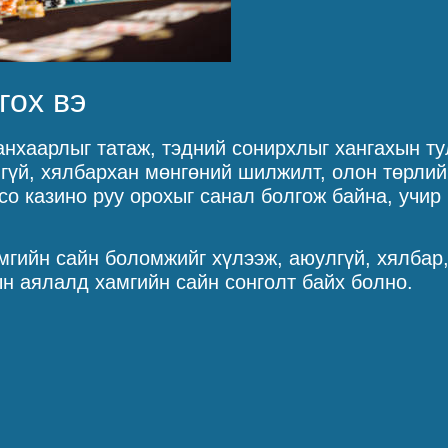
гох вэ
анхаарлыг татаж, тэдний сонирхлыг хангахын ту
гүй, хялбархан мөнгөний шилжилт, олон төрлий
nco казино руу орохыг санал болгож байна, учи
мгийн сайн боломжийг хүлээж, аюулгүй, хялбар
ын аялалд хамгийн сайн сонголт байх болно.