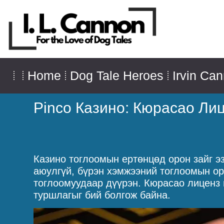
Home
Dog Tale Heroes
Irvin Ca
Pinco Казино: Кюрасао Ли
Казино тоглоомын ертөнцөд орон зайг э
аюулгүй, бүрэн хэмжээний тоглоомын ор
тоглоомуудаар дүүрэн. Кюрасао лиценз 
туршлагыг бий болгож байна.