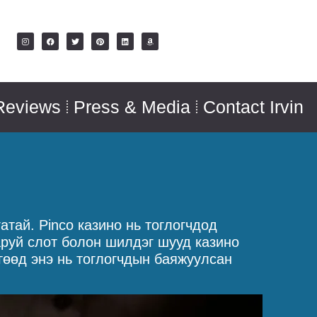
Reviews
Press & Media
Contact Irvin
тай. Pinco казино нь тоглогчдод
руй слот болон шилдэг шууд казино
гөөд энэ нь тоглогчдын баяжуулсан