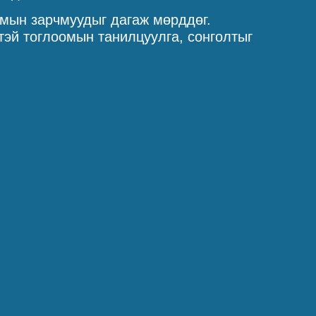
омын зарчмуудыг дагаж мөрддөг.
тэй тоглоомын танилцуулга, сонголтыг