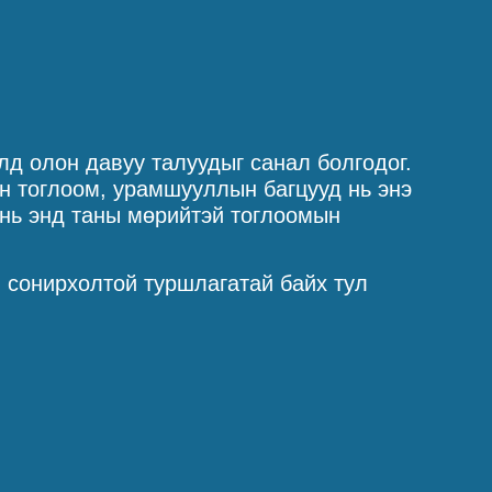
лд олон давуу талуудыг санал болгодог.
н тоглоом, урамшууллын багцууд нь энэ
р нь энд таны мөрийтэй тоглоомын
, сонирхолтой туршлагатай байх тул