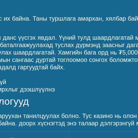
лс их байна. Таны туршлага амархан, хялбар ба
данс үүсгэх явдал. Үүний тулд шаардлагатай м
баталгаажуулахад туслах дүрмэнд заасныг даг
лах шаардлагатай. Хамгийн бага орд нь ₮5,000
мын сангаас дуртай тоглоомоо сонгох боломжто
далд гаргуудтай байх.
үй
нирхлыг дээшлүүлнэ
логууд
даруухан танилцуулах болно. Тус казино нь олон
айна. доорх хүснэгтэд энэ талаар дэлгэрэнгүй