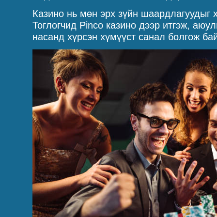
Казино нь мөн эрх зүйн шаардлагуудыг 
Тоглогчид Pinco казино дээр итгэж, аюу
насанд хүрсэн хүмүүст санал болгож ба