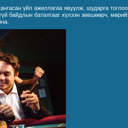
хангасан үйл ажиллагаа явуулж, шударга тогло
лгүй байдлын баталгааг хүлээн зөвшөөрч, мөрий
йна.