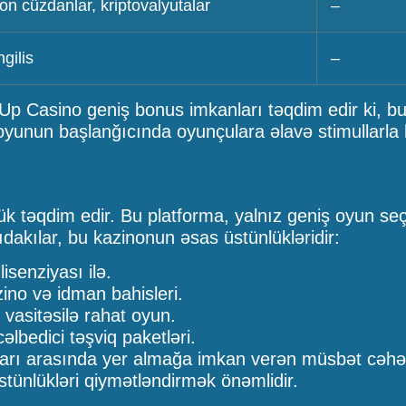
ron cüzdanlar, kriptovalyutalar
–
gilis
–
Up Casino geniş bonus imkanları təqdim edir ki, b
i oyunun başlanğıcında oyunçulara əlavə stimullarla
k təqdim edir. Bu platforma, yalnız geniş oyun seç
ağıdakılar, bu kazinonun əsas üstünlükləridir:
isenziyası ilə.
zino və idman bahisleri.
q vasitəsilə rahat oyun.
lbedici təşviq paketləri.
arı arasında yer almağa imkan verən müsbət cəhət
stünlükləri qiymətləndirmək önəmlidir.