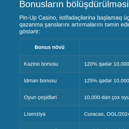
Bonusların bölüşdürülməsi
Pin-Up Casino, istifadəçilərinə başlamaq ü
qazanma şanslarını artırmalarını təmin edir
göstərir:
Bonus növü
Kazino bonusu
120% qədər 10,00
İdman bonusu
125% qədər 10,00
Oyun çeşidləri
10,000-dən çox oy
Lisenziya
Curacao, OGL/202