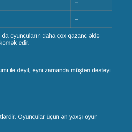
–
–
u da oyunçuların daha çox qazanc əldə
 kömək edir.
imi ilə deyil, eyni zamanda müştəri dəstəyi
lərdir. Oyunçular üçün ən yaxşı oyun