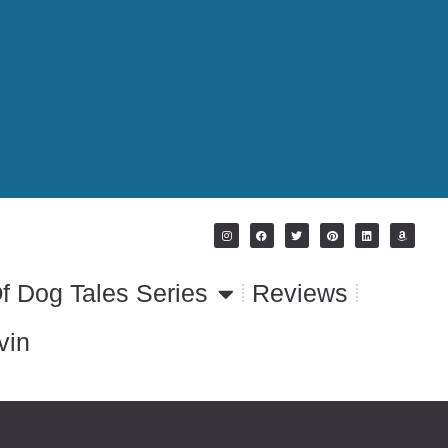
f Dog Tales Series
Reviews
vin