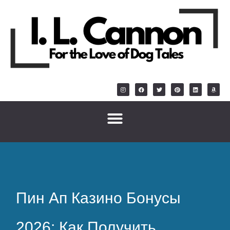
Пин Ап Казино Бонусы
2026: Как Получить