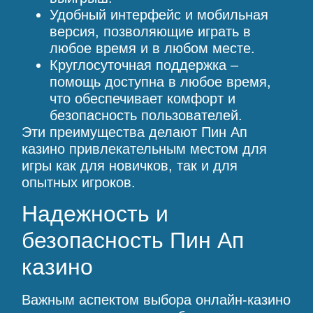
Удобный интерфейс и мобильная
версия, позволяющие играть в
любое время и в любом месте.
Круглосуточная поддержка –
помощь доступна в любое время,
что обеспечивает комфорт и
безопасность пользователей.
Эти преимущества делают Пин Ап
казино привлекательным местом для
игры как для новичков, так и для
опытных игроков.
Надежность и
безопасность Пин Ап
казино
Важным аспектом выбора онлайн-казино