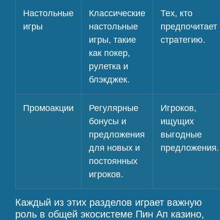
Настольные
Классические
Тех, кто
игры
настольные
предпочитает
игры, такие
стратегию.
как покер,
рулетка и
блэкджек.
Промоакции
Регулярные
Игроков,
бонусы и
ищущих
предложения
выгодные
для новых и
предложения.
постоянных
игроков.
Каждый из этих разделов играет важную
роль в общей экосистеме Пин Ап казино,