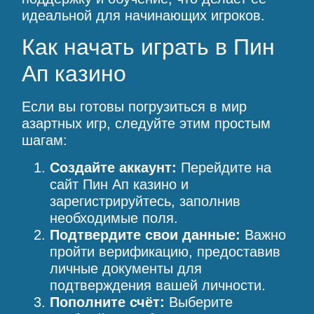
идеальной для начинающих игроков.
Как начать играть в Пин
Ап казино
Если вы готовы погрузиться в мир
азартных игр, следуйте этим простым
шагам:
Создайте аккаунт:
Перейдите на
сайт Пин Ап казино и
зарегистрируйтесь, заполнив
необходимые поля.
Подтвердите свои данные:
Важно
пройти верификацию, предоставив
личные документы для
подтверждения вашей личности.
Пополните счёт:
Выберите