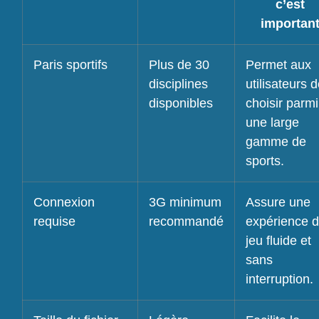
c’est
importan
Paris sportifs
Plus de 30
Permet aux
disciplines
utilisateurs 
disponibles
choisir parmi
une large
gamme de
sports.
Connexion
3G minimum
Assure une
requise
recommandé
expérience 
jeu fluide et
sans
interruption.