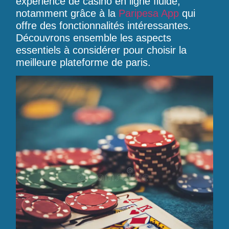
expérience de casino en ligne fluide,
notamment grâce à la
Paripesa App
qui
offre des fonctionnalités intéressantes.
Découvrons ensemble les aspects
essentiels à considérer pour choisir la
meilleure plateforme de paris.