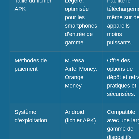
Taille du fichier
Légère,
Facilite le
APK
optimisée
téléchargem
pour les
même sur d
smartphones
appareils
d’entrée de
moins
gamme
puissants.
Méthodes de
M-Pesa,
Offre des
paiement
Airtel Money,
options de
Orange
dépôt et retra
Money
pratiques et
sécurisées.
Système
Android
Compatible
d’exploitation
(fichier APK)
avec une lar
gamme de
dispositifs