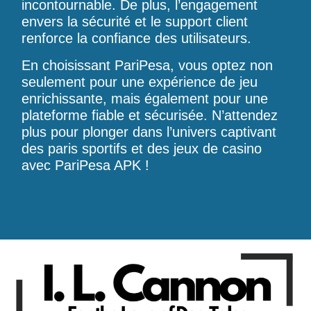
incontournable. De plus, l’engagement
envers la sécurité et le support client
renforce la confiance des utilisateurs.
En choisissant PariPesa, vous optez non
seulement pour une expérience de jeu
enrichissante, mais également pour une
plateforme fiable et sécurisée. N’attendez
plus pour plonger dans l’univers captivant
des paris sportifs et des jeux de casino
avec PariPesa APK !