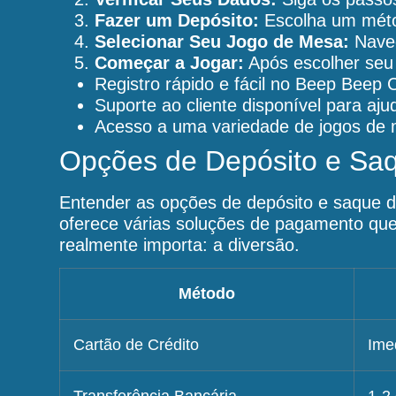
Fazer um Depósito:
Escolha um métod
Selecionar Seu Jogo de Mesa:
Naveg
Começar a Jogar:
Após escolher seu 
Registro rápido e fácil no Beep Beep 
Suporte ao cliente disponível para aj
Acesso a uma variedade de jogos de
Opções de Depósito e Sa
Entender as opções de depósito e saque di
oferece várias soluções de pagamento que
realmente importa: a diversão.
Método
Cartão de Crédito
Ime