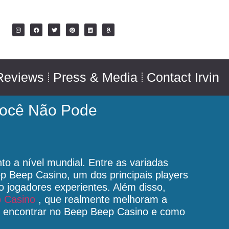
Reviews
Press & Media
Contact Irvin
Você Não Pode
to a nível mundial. Entre as variadas
 Beep Casino, um dos principais players
 jogadores experientes. Além disso,
 Casino
, que realmente melhoram a
de encontrar no Beep Beep Casino e como