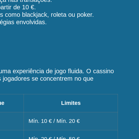
rtir de 10 €.
s como blackjack, roleta ou poker.
égias envolvidas.
ma experiência de jogo fluida. O cassino
s jogadores se concentrem no que
ue
Limites
Mín. 10 € / Mín. 20 €