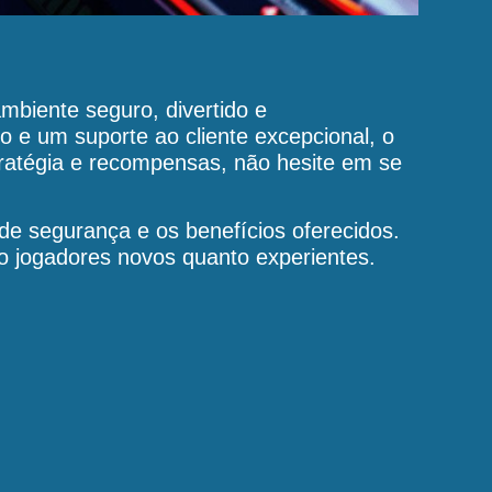
mbiente seguro, divertido e
e um suporte ao cliente excepcional, o
atégia e recompensas, não hesite em se
de segurança e os benefícios oferecidos.
o jogadores novos quanto experientes.