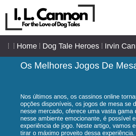
Home
Dog Tale Heroes
Irvin Ca
Os Melhores Jogos De Mes
Nos últimos anos, os cassinos online torn
opções disponíveis, os jogos de mesa se 
nesse mercado, oferece uma vasta gama d
nesse ambiente emocionante, é possível e
experiência de jogo. Neste artigo, vamos
tirar o máximo proveito dessa experiência.