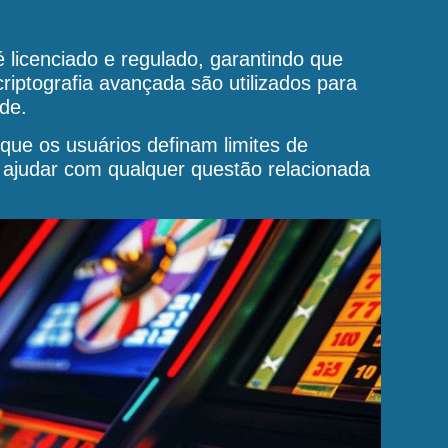
 licenciado e regulado, garantindo que
riptografia avançada são utilizados para
de.
ue os usuários definam limites de
a ajudar com qualquer questão relacionada