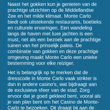
Naast het gokken kun je genieten van de
prachtige uitzichten op de Middellandse
Zee en het milde klimaat. Monte Carlo
biedt ook uitstekende restaurants, boetieks
en culturele ervaringen. Een wandeling
langs de haven met luxe jachten is een
must, net als een bezoek aan de prachtige
tuinen van het prinselijk paleis. De
combinatie van gokken en deze prachtige
omgeving maakt Monte Carlo een unieke
bestemming voor elke reiziger.
Het is belangrijk op te merken dat de
dresscode in Monte Carlo vaak strikter is
dan in andere casino’s, wat bijdraagt aan
de exclusieve sfeer van de stad. Zorg
ervoor dat je goed gekleed bent, vooral als
je van plan bent om het Casino de Monte-
Carlo te bezoeken. Dit draagt bij aan de