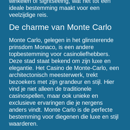
winkelen of sightseeing, wat het tot een
ideale bestemming maakt voor een
veelzijdige reis.
De charme van Monte Carlo
Monte Carlo, gelegen in het glinsterende
prinsdom Monaco, is een andere
topbestemming voor casinoliefhebbers.
Deze stad staat bekend om zijn luxe en
elegantie. Het Casino de Monte-Carlo, een
architectonisch meesterwerk, trekt
bezoekers met zijn grandeur en stijl. Hier
vind je niet alleen de traditionele
casinospellen, maar ook unieke en
exclusieve ervaringen die je nergens
anders vindt. Monte Carlo is de perfecte
bestemming voor diegenen die luxe en stijl
waarderen.