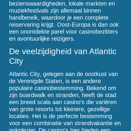
bezienswaardigheden, lokale markten en
muziekfestivals zijn allemaal binnen
handbereik, waardoor je een complete
reiservaring krijgt. Oost-Europa is dan ook
een onontdekte parel voor casinobezitters
en avontuurlijke reizigers.
De veelzijdigheid van Atlantic
City
Atlantic City, gelegen aan de oostkust van
de Verenigde Staten, is een andere
populaire casinobestemming. Bekend om
zijn boardwalk en stranden, heeft de stad
een breed scala aan casino’s die variëren
van grote resorts tot kleinere, gezellige
locaties. Het is de perfecte bestemming
voor een combinatie van strandvakantie en
gokplezier. De casino’s hier bieden een