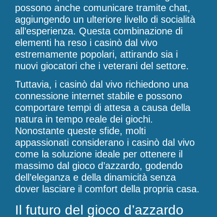
possono anche comunicare tramite chat,
aggiungendo un ulteriore livello di socialità
all’esperienza. Questa combinazione di
elementi ha reso i casinò dal vivo
estremamente popolari, attirando sia i
nuovi giocatori che i veterani del settore.
Tuttavia, i casinò dal vivo richiedono una
connessione internet stabile e possono
comportare tempi di attesa a causa della
natura in tempo reale dei giochi.
Nonostante queste sfide, molti
appassionati considerano i casinò dal vivo
come la soluzione ideale per ottenere il
massimo dal gioco d’azzardo, godendo
dell’eleganza e della dinamicità senza
dover lasciare il comfort della propria casa.
Il futuro del gioco d’azzardo