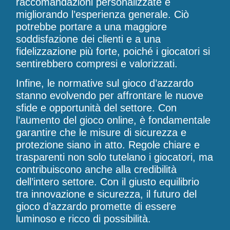
raccomandazioni personalizzate e
migliorando l’esperienza generale. Ciò
potrebbe portare a una maggiore
soddisfazione dei clienti e a una
fidelizzazione più forte, poiché i giocatori si
sentirebbero compresi e valorizzati.
Infine, le normative sul gioco d’azzardo
stanno evolvendo per affrontare le nuove
sfide e opportunità del settore. Con
l’aumento del gioco online, è fondamentale
garantire che le misure di sicurezza e
protezione siano in atto. Regole chiare e
trasparenti non solo tutelano i giocatori, ma
contribuiscono anche alla credibilità
dell’intero settore. Con il giusto equilibrio
tra innovazione e sicurezza, il futuro del
gioco d’azzardo promette di essere
luminoso e ricco di possibilità.