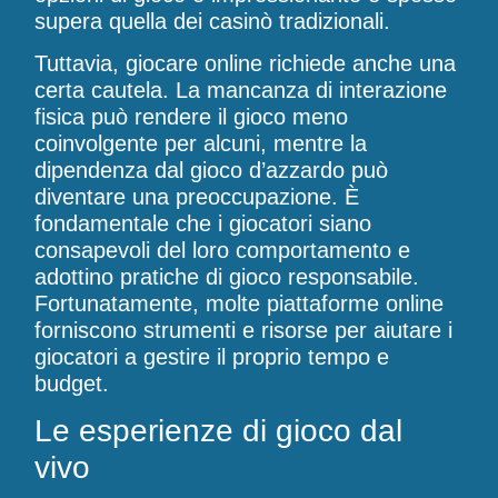
supera quella dei casinò tradizionali.
Tuttavia, giocare online richiede anche una
certa cautela. La mancanza di interazione
fisica può rendere il gioco meno
coinvolgente per alcuni, mentre la
dipendenza dal gioco d’azzardo può
diventare una preoccupazione. È
fondamentale che i giocatori siano
consapevoli del loro comportamento e
adottino pratiche di gioco responsabile.
Fortunatamente, molte piattaforme online
forniscono strumenti e risorse per aiutare i
giocatori a gestire il proprio tempo e
budget.
Le esperienze di gioco dal
vivo