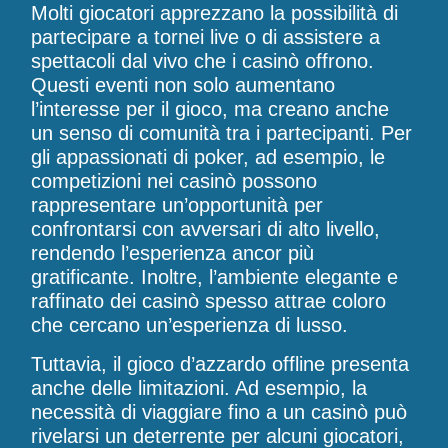
Molti giocatori apprezzano la possibilità di
partecipare a tornei live o di assistere a
spettacoli dal vivo che i casinò offrono.
Questi eventi non solo aumentano
l’interesse per il gioco, ma creano anche
un senso di comunità tra i partecipanti. Per
gli appassionati di poker, ad esempio, le
competizioni nei casinò possono
rappresentare un’opportunità per
confrontarsi con avversari di alto livello,
rendendo l’esperienza ancor più
gratificante. Inoltre, l’ambiente elegante e
raffinato dei casinò spesso attrae coloro
che cercano un’esperienza di lusso.
Tuttavia, il gioco d’azzardo offline presenta
anche delle limitazioni. Ad esempio, la
necessità di viaggiare fino a un casinò può
rivelarsi un deterrente per alcuni giocatori,