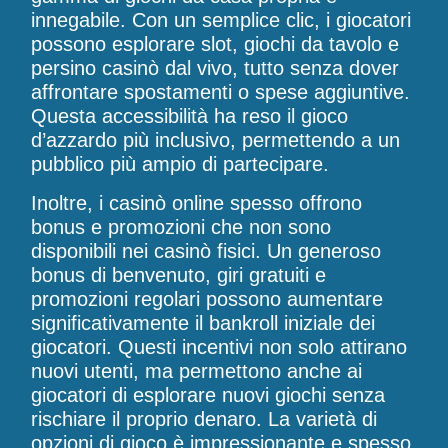
innegabile. Con un semplice clic, i giocatori
possono esplorare slot, giochi da tavolo e
persino casinò dal vivo, tutto senza dover
affrontare spostamenti o spese aggiuntive.
Questa accessibilità ha reso il gioco
d’azzardo più inclusivo, permettendo a un
pubblico più ampio di partecipare.
Inoltre, i casinò online spesso offrono
bonus e promozioni che non sono
disponibili nei casinò fisici. Un generoso
bonus di benvenuto, giri gratuiti e
promozioni regolari possono aumentare
significativamente il bankroll iniziale dei
giocatori. Questi incentivi non solo attirano
nuovi utenti, ma permettono anche ai
giocatori di esplorare nuovi giochi senza
rischiare il proprio denaro. La varietà di
opzioni di gioco è impressionante e spesso