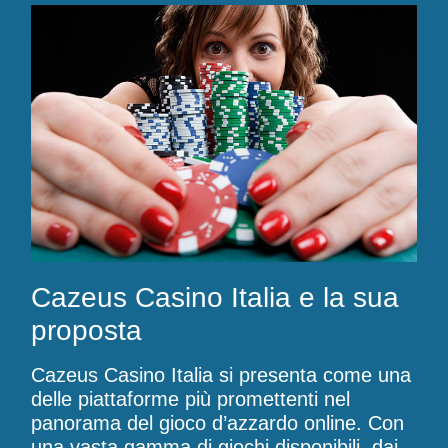
Cazeus Casino Italia e la sua
proposta
Cazeus Casino Italia si presenta come una
delle piattaforme più promettenti nel
panorama del gioco d’azzardo online. Con
una vasta gamma di giochi disponibili, dai