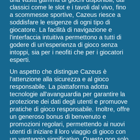
classici come le slot e i tavoli dal vivo, fino
a scommesse sportive, Cazeus riesce a
soddisfare le esigenze di ogni tipo di
giocatore. La facilità di navigazione e
l’interfaccia intuitiva permettono a tutti di
godere di un’esperienza di gioco senza
intoppi, sia per i neofiti che per i giocatori
esperti.
Un aspetto che distingue Cazeus è
l’attenzione alla sicurezza e al gioco
responsabile. La piattaforma adotta
tecnologie all’avanguardia per garantire la
protezione dei dati degli utenti e promuove
pratiche di gioco responsabile. Inoltre, offre
un generoso bonus di benvenuto e
promozioni regolari, permettendo ai nuovi
utenti di iniziare il loro viaggio di gioco con
un vantaggio significativo. Questo non solo