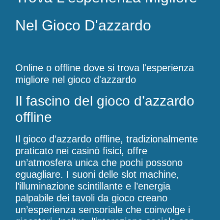
Nel Gioco D'azzardo
Online o offline dove si trova l'esperienza
migliore nel gioco d'azzardo
Il fascino del gioco d’azzardo
offline
Il gioco d’azzardo offline, tradizionalmente
praticato nei casinò fisici, offre
un’atmosfera unica che pochi possono
eguagliare. I suoni delle slot machine,
l’illuminazione scintillante e l’energia
palpabile dei tavoli da gioco creano
un’esperienza sensoriale che coinvolge i