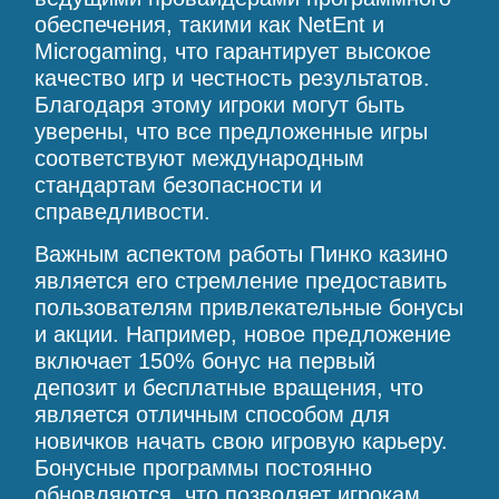
обеспечения, такими как NetEnt и
Microgaming, что гарантирует высокое
качество игр и честность результатов.
Благодаря этому игроки могут быть
уверены, что все предложенные игры
соответствуют международным
стандартам безопасности и
справедливости.
Важным аспектом работы Пинко казино
является его стремление предоставить
пользователям привлекательные бонусы
и акции. Например, новое предложение
включает 150% бонус на первый
депозит и бесплатные вращения, что
является отличным способом для
новичков начать свою игровую карьеру.
Бонусные программы постоянно
обновляются, что позволяет игрокам