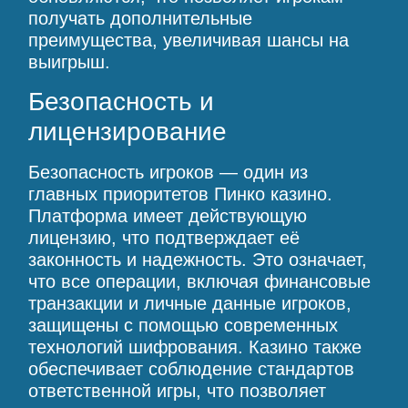
получать дополнительные
преимущества, увеличивая шансы на
выигрыш.
Безопасность и
лицензирование
Безопасность игроков — один из
главных приоритетов Пинко казино.
Платформа имеет действующую
лицензию, что подтверждает её
законность и надежность. Это означает,
что все операции, включая финансовые
транзакции и личные данные игроков,
защищены с помощью современных
технологий шифрования. Казино также
обеспечивает соблюдение стандартов
ответственной игры, что позволяет