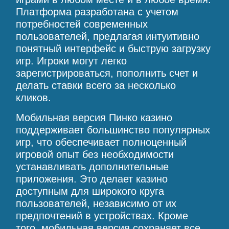
Платформа разработана с учетом
потребностей современных
пользователей, предлагая интуитивно
понятный интерфейс и быструю загрузку
игр. Игроки могут легко
зарегистрироваться, пополнить счет и
делать ставки всего за несколько
кликов.
Мобильная версия Пинко казино
поддерживает большинство популярных
игр, что обеспечивает полноценный
игровой опыт без необходимости
устанавливать дополнительные
приложения. Это делает казино
доступным для широкого круга
пользователей, независимо от их
предпочтений в устройствах. Кроме
того, мобильная версия сохраняет все