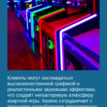
Клиенты могут наслаждаться
высококачественной графикой и
реалистичными звуковыми эффектами,
что создаёт неповторимую атмосферу
азартной игры. Казино сотрудничает с
ведущими провайдерами программного