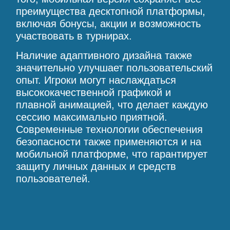
преимущества десктопной платформы,
включая бонусы, акции и возможность
участвовать в турнирах.
Наличие адаптивного дизайна также
значительно улучшает пользовательский
опыт. Игроки могут наслаждаться
высококачественной графикой и
плавной анимацией, что делает каждую
сессию максимально приятной.
Современные технологии обеспечения
безопасности также применяются и на
мобильной платформе, что гарантирует
защиту личных данных и средств
пользователей.