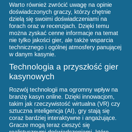
Warto również zwrócić uwagę na opinie
doświadczonych graczy, którzy chętnie
dzielą się swoimi doświadczeniami na
forach oraz w recenzjach. Dzięki temu
można zyskać cenne informacje na temat
nie tylko jakości gier, ale także wsparcia
technicznego i ogólnej atmosfery panującej
w danym kasynie.
Technologia a przyszłość gier
kasynowych
Rozwój technologii ma ogromny wpływ na
branżę kasyn online. Dzięki innowacjom,
takim jak rzeczywistość wirtualna (VR) czy
sztuczna inteligencja (AI), gry stają się
coraz bardziej interaktywne i angażujące.
Gracze mogą teraz cieszyć się