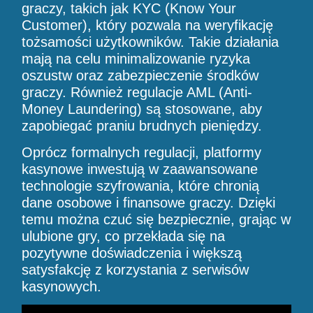
graczy, takich jak KYC (Know Your
Customer), który pozwala na weryfikację
tożsamości użytkowników. Takie działania
mają na celu minimalizowanie ryzyka
oszustw oraz zabezpieczenie środków
graczy. Również regulacje AML (Anti-
Money Laundering) są stosowane, aby
zapobiegać praniu brudnych pieniędzy.
Oprócz formalnych regulacji, platformy
kasynowe inwestują w zaawansowane
technologie szyfrowania, które chronią
dane osobowe i finansowe graczy. Dzięki
temu można czuć się bezpiecznie, grając w
ulubione gry, co przekłada się na
pozytywne doświadczenia i większą
satysfakcję z korzystania z serwisów
kasynowych.