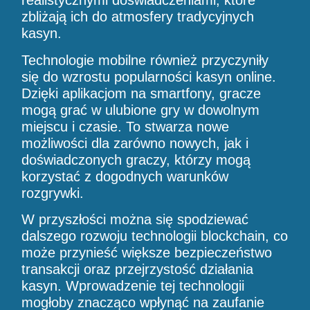
realistycznymi doświadczeniami, które
zbliżają ich do atmosfery tradycyjnych
kasyn.
Technologie mobilne również przyczyniły
się do wzrostu popularności kasyn online.
Dzięki aplikacjom na smartfony, gracze
mogą grać w ulubione gry w dowolnym
miejscu i czasie. To stwarza nowe
możliwości dla zarówno nowych, jak i
doświadczonych graczy, którzy mogą
korzystać z dogodnych warunków
rozgrywki.
W przyszłości można się spodziewać
dalszego rozwoju technologii blockchain, co
może przynieść większe bezpieczeństwo
transakcji oraz przejrzystość działania
kasyn. Wprowadzenie tej technologii
mogłoby znacząco wpłynąć na zaufanie