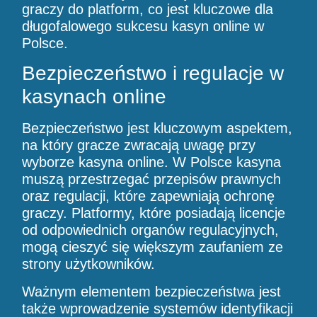
graczy do platform, co jest kluczowe dla
długofalowego sukcesu kasyn online w
Polsce.
Bezpieczeństwo i regulacje w
kasynach online
Bezpieczeństwo jest kluczowym aspektem,
na który gracze zwracają uwagę przy
wyborze kasyna online. W Polsce kasyna
muszą przestrzegać przepisów prawnych
oraz regulacji, które zapewniają ochronę
graczy. Platformy, które posiadają licencje
od odpowiednich organów regulacyjnych,
mogą cieszyć się większym zaufaniem ze
strony użytkowników.
Ważnym elementem bezpieczeństwa jest
także wprowadzenie systemów identyfikacji