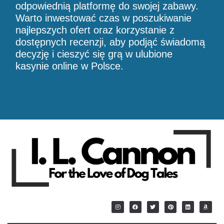
odpowiednią platformę do swojej zabawy.
Warto inwestować czas w poszukiwanie
najlepszych ofert oraz korzystanie z
dostępnych recenzji, aby podjąć świadomą
decyzję i cieszyć się grą w ulubione
kasynie online w Polsce.