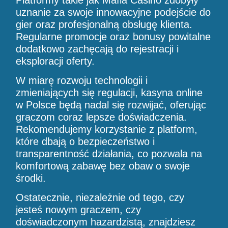
uznanie za swoje innowacyjne podejście do
gier oraz profesjonalną obsługę klienta.
Regularne promocje oraz bonusy powitalne
dodatkowo zachęcają do rejestracji i
eksploracji oferty.
W miarę rozwoju technologii i
zmieniających się regulacji, kasyna online
w Polsce będą nadal się rozwijać, oferując
graczom coraz lepsze doświadczenia.
Rekomendujemy korzystanie z platform,
które dbają o bezpieczeństwo i
transparentność działania, co pozwala na
komfortową zabawę bez obaw o swoje
środki.
Ostatecznie, niezależnie od tego, czy
jesteś nowym graczem, czy
doświadczonym hazardzistą, znajdziesz