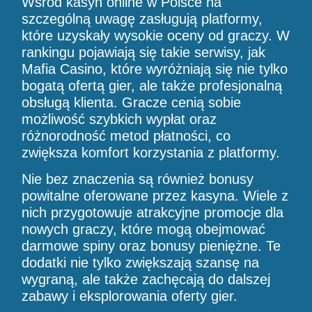
Wśród kasyn online w Polsce na
szczególną uwagę zasługują platformy,
które uzyskały wysokie oceny od graczy. W
rankingu pojawiają się takie serwisy, jak
Mafia Casino, które wyróżniają się nie tylko
bogatą ofertą gier, ale także profesjonalną
obsługą klienta. Gracze cenią sobie
możliwość szybkich wypłat oraz
różnorodność metod płatności, co
zwiększa komfort korzystania z platformy.
Nie bez znaczenia są również bonusy
powitalne oferowane przez kasyna. Wiele z
nich przygotowuje atrakcyjne promocje dla
nowych graczy, które mogą obejmować
darmowe spiny oraz bonusy pieniężne. Te
dodatki nie tylko zwiększają szansę na
wygraną, ale także zachęcają do dalszej
zabawy i eksplorowania oferty gier.