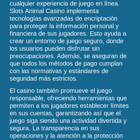
cualquier experiencia de juego en línea.
Slots Animal Casino implementa
tecnologías avanzadas de encriptación
para proteger la información personal y
financiera de sus jugadores. Esto ayuda a
crear un entorno de juego seguro, donde
los usuarios pueden disfrutar sin
preocupaciones. Además, se aseguran de
que todos los métodos de pago cumplan
con las normativas y estándares de
seguridad más estrictos.
El casino también promueve el juego
responsable, ofreciendo herramientas que
permiten a los jugadores establecer límites
en sus cuentas, garantizando así que el
juego siga siendo una actividad divertida y
segura. La transparencia en sus
operaciones y la atención a la protección