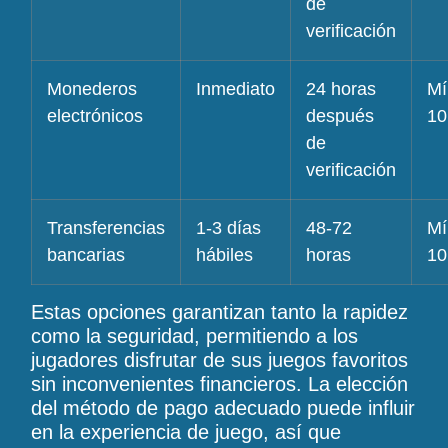
de
verificación
Monederos
Inmediato
24 horas
Mí
electrónicos
después
1
de
verificación
Transferencias
1-3 días
48-72
Mí
bancarias
hábiles
horas
1
Estas opciones garantizan tanto la rapidez
como la seguridad, permitiendo a los
jugadores disfrutar de sus juegos favoritos
sin inconvenientes financieros. La elección
del método de pago adecuado puede influir
en la experiencia de juego, así que