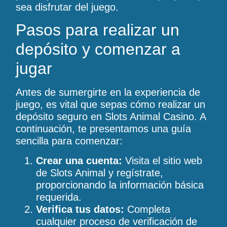
sea disfrutar del juego.
Pasos para realizar un
depósito y comenzar a
jugar
Antes de sumergirte en la experiencia de
juego, es vital que sepas cómo realizar un
depósito seguro en Slots Animal Casino. A
continuación, te presentamos una guía
sencilla para comenzar:
Crear una cuenta:
Visita el sitio web
de Slots Animal y regístrate,
proporcionando la información básica
requerida.
Verifica tus datos:
Completa
cualquier proceso de verificación de