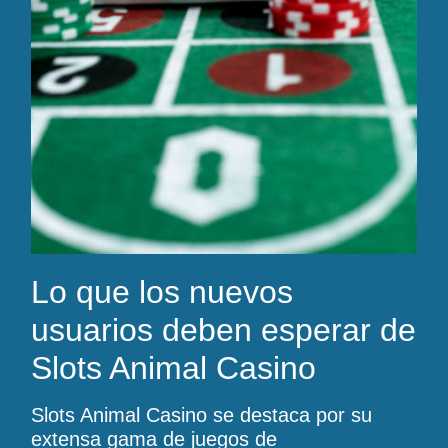
Lo que los nuevos
usuarios deben esperar de
Slots Animal Casino
Slots Animal Casino se destaca por su
extensa gama de juegos de