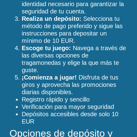
identidad necesario para garantizar la
seguridad de tu cuenta.
Realiza un depósito:
Selecciona tu
método de pago preferido y sigue las
instrucciones para depositar un
mínimo de 10 EUR.
Escoge tu juego:
Navega a través de
las diversas opciones de
tragamonedas y elige la que más te
guste.
¡Comienza a jugar!
Disfruta de tus
giros y aprovecha las promociones
diarias disponibles.
Registro rápido y sencillo
Verificación para mayor seguridad
Depósitos accesibles desde solo 10
EUR
Opciones de depósito y