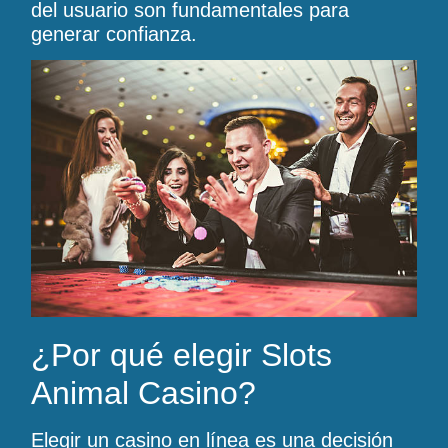
del usuario son fundamentales para
generar confianza.
¿Por qué elegir Slots
Animal Casino?
Elegir un casino en línea es una decisión