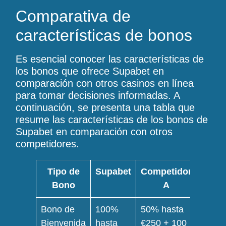
Comparativa de
características de bonos
Es esencial conocer las características de
los bonos que ofrece Supabet en
comparación con otros casinos en línea
para tomar decisiones informadas. A
continuación, se presenta una tabla que
resume las características de los bonos de
Supabet en comparación con otros
competidores.
Tipo de
Supabet
Competidor
Comp
Bono
A
Bono de
100%
50% hasta
75% h
Bienvenida
hasta
€250 + 100
€300