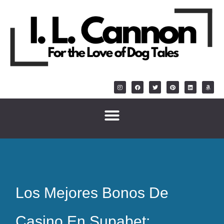
Los Mejores Bonos De
Casino En Supabet: