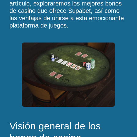
artículo, exploraremos los mejores bonos
de casino que ofrece Supabet, así como
las ventajas de unirse a esta emocionante
plataforma de juegos.
Visión general de los