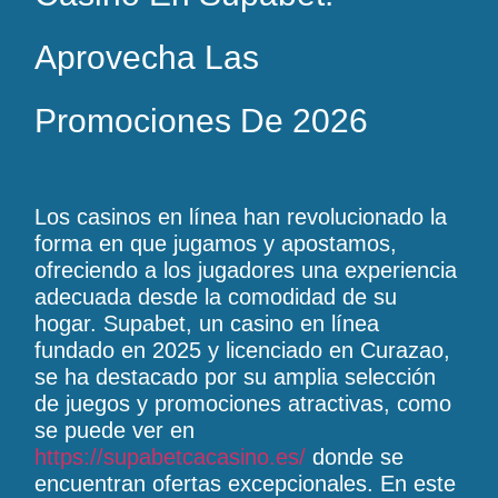
Aprovecha Las
Promociones De 2026
Los casinos en línea han revolucionado la
forma en que jugamos y apostamos,
ofreciendo a los jugadores una experiencia
adecuada desde la comodidad de su
hogar. Supabet, un casino en línea
fundado en 2025 y licenciado en Curazao,
se ha destacado por su amplia selección
de juegos y promociones atractivas, como
se puede ver en
https://supabetcacasino.es/
donde se
encuentran ofertas excepcionales. En este