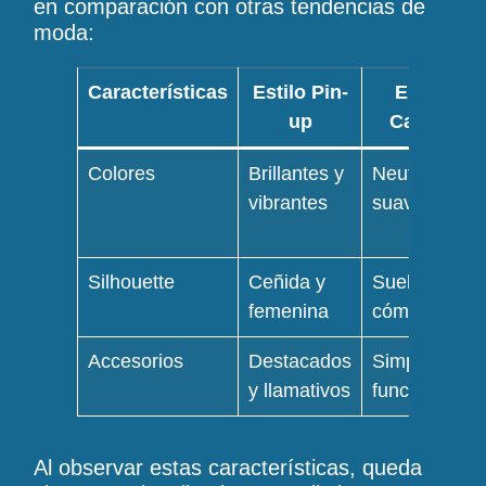
en comparación con otras tendencias de
moda:
Características
Estilo Pin-
Estilo
up
Casual
Colores
Brillantes y
Neutros y
vibrantes
suaves
Silhouette
Ceñida y
Suelta y
femenina
cómoda
Accesorios
Destacados
Simples y
y llamativos
funcionales
Al observar estas características, queda