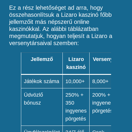
Ez a rész lehetőséget ad arra, hogy
összehasonlítsuk a Lizaro kaszinó főbb
jellemzőit más népszerű online
kaszinókkal. Az alábbi táblázatban
megmutatjuk, hogyan teljesít a Lizaro a
versenytársaival szemben:
Jellemző
Lizaro
Versenytárs A
kaszinó
Játékok száma
10,000+
8,000+
Üdvözlő
250% +
200% + 200
bónusz
350
ingyenes
ingyenes
pörgetés
pörgetés