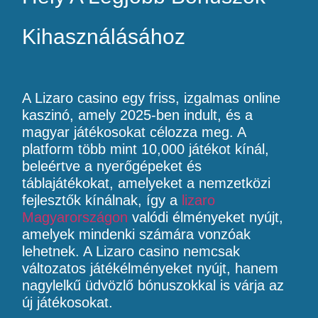
Kihasználásához
A Lizaro casino egy friss, izgalmas online
kaszinó, amely 2025-ben indult, és a
magyar játékosokat célozza meg. A
platform több mint 10,000 játékot kínál,
beleértve a nyerőgépeket és
táblajátékokat, amelyeket a nemzetközi
fejlesztők kínálnak, így a
lizaro
Magyarországon
valódi élményeket nyújt,
amelyek mindenki számára vonzóak
lehetnek. A Lizaro casino nemcsak
változatos játékélményeket nyújt, hanem
nagylelkű üdvözlő bónuszokkal is várja az
új játékosokat.