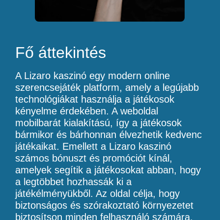
Fő áttekintés
A Lizaro kaszinó egy modern online
szerencsejáték platform, amely a legújabb
technológiákat használja a játékosok
kényelme érdekében. A weboldal
mobilbarát kialakítású, így a játékosok
bármikor és bárhonnan élvezhetik kedvenc
játékaikat. Emellett a Lizaro kaszinó
számos bónuszt és promóciót kínál,
amelyek segítik a játékosokat abban, hogy
a legtöbbet hozhassák ki a
játékélményükből. Az oldal célja, hogy
biztonságos és szórakoztató környezetet
biztosítson minden felhasználó számára.