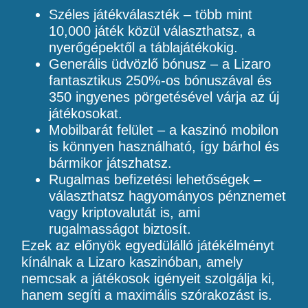
Széles játékválaszték – több mint
10,000 játék közül választhatsz, a
nyerőgépektől a táblajátékokig.
Generális üdvözlő bónusz – a Lizaro
fantasztikus 250%-os bónuszával és
350 ingyenes pörgetésével várja az új
játékosokat.
Mobilbarát felület – a kaszinó mobilon
is könnyen használható, így bárhol és
bármikor játszhatsz.
Rugalmas befizetési lehetőségek –
választhatsz hagyományos pénznemet
vagy kriptovalutát is, ami
rugalmasságot biztosít.
Ezek az előnyök egyedülálló játékélményt
kínálnak a Lizaro kaszinóban, amely
nemcsak a játékosok igényeit szolgálja ki,
hanem segíti a maximális szórakozást is.