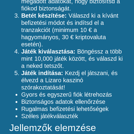
megadott adatokat, hogy biztosítsd a
fiókod biztonságát.
Betét készítése:
Válaszd ki a kívánt
befizetési módot és indítsd el a
tranzakciót (minimum 10 € a
hagyományos, 30 € kriptovaluta
esetén).
Játék kiválasztása:
Böngéssz a több
mint 10,000 játék között, és válaszd ki
a neked tetszőt.
Játék indítása:
Kezdj el játszani, és
élvezd a Lizaro kaszinó
szórakoztatását!
Gyors és egyszerű fiók létrehozás
Biztonságos adatok ellenőrzése
Rugalmas befizetési lehetőségek
Széles játékválaszték
Jellemzők elemzése