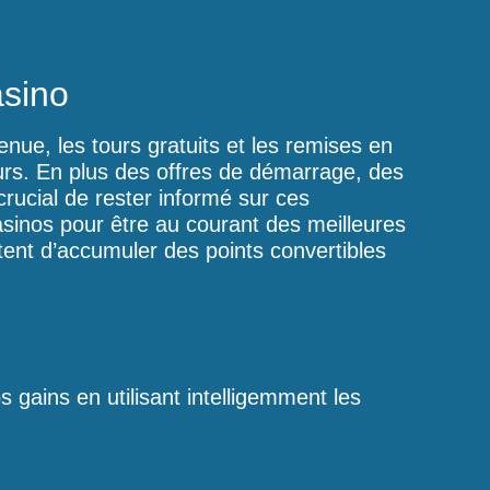
asino
ue, les tours gratuits et les remises en
eurs. En plus des offres de démarrage, des
crucial de rester informé sur ces
sinos pour être au courant des meilleures
ent d’accumuler des points convertibles
 gains en utilisant intelligemment les