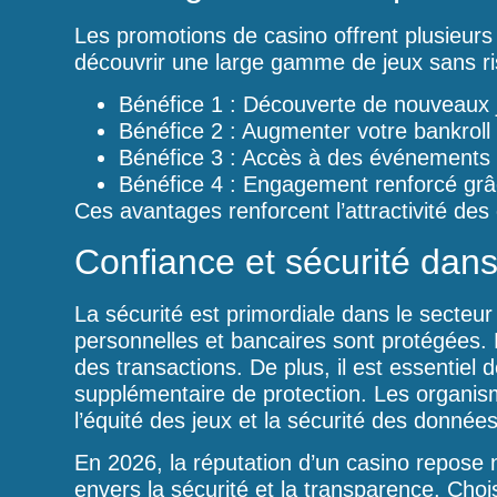
Les promotions de casino offrent plusieurs 
découvrir une large gamme de jeux sans ris
Bénéfice 1 : Découverte de nouveaux j
Bénéfice 2 : Augmenter votre bankroll
Bénéfice 3 : Accès à des événements
Bénéfice 4 : Engagement renforcé grâ
Ces avantages renforcent l’attractivité des 
Confiance et sécurité dans
La sécurité est primordiale dans le secteur
personnelles et bancaires sont protégées. 
des transactions. De plus, il est essentiel
supplémentaire de protection. Les organis
l’équité des jeux et la sécurité des données
En 2026, la réputation d’un casino repose
envers la sécurité et la transparence. Cho