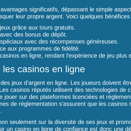
avantages significatifs, dépassant le simple aspect
quer leur propre argent. Voici quelques bénéfices 
eux grâce aux tours gratuits.
 avec des bonus de dépôt.
 spéciaux avec des récompenses généreuses.
ce aux programmes de fidélité.
casinos en ligne, rendant l’expérience de jeu plus ex
 les casinos en ligne
 des jeux d’argent en ligne. Les joueurs doivent êt
Les casinos réputés utilisent des technologies de c
 de jouer sur des plateformes licenciées et régleme
mes de réglementation s’assurent que les casinos r
.
 non seulement sur la diversité de ses jeux et pro
isir un casino en ligne de confiance est donc une 