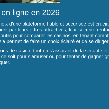
 en ligne en 2026
oix d’une plateforme fiable et sécurisée est crucia
 par leurs offres attractives, leur sécurité renforc
x outils pour comparer les casinos, en tenant com
la permet de faire un choix éclairé et de se diriger
ns de casino, tout en s’assurant de la sécurité et d
 ce soit pour s’amuser ou pour tenter de gagner gr
quer.