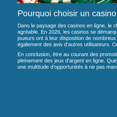
Pourquoi choisir un casino
Dans le paysage des casinos en ligne, le ch
agréable. En 2026, les casinos se démarquent
joueurs ont à leur disposition de nombreu
également des avis d’autres utilisateurs. Ce
En conclusion, être au courant des promotio
pleinement des jeux d’argent en ligne. Que
une multitude d’opportunités à ne pas man