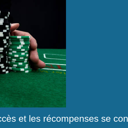
ccès et les récompenses se con