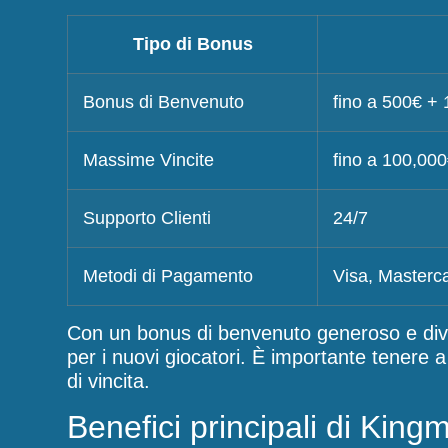
Tipo di Bonus
Bonus di Benvenuto
fino a 500€ + 1
Massime Vincite
fino a 100,00
Supporto Clienti
24/7
Metodi di Pagamento
Visa, Masterca
Con un bonus di benvenuto generoso e div
per i nuovi giocatori. È importante tenere 
di vincita.
Benefici principali di Kin