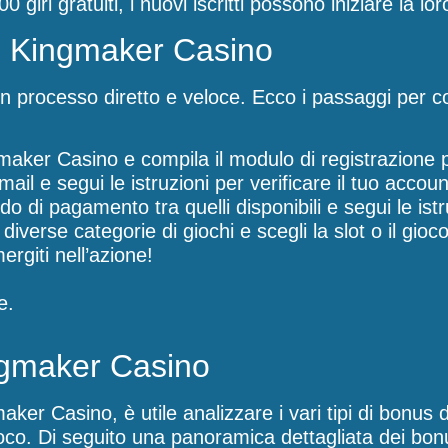
iri gratuiti, i nuovi iscritti possono iniziare la lo
u Kingmaker Casino
n processo diretto e veloce. Ecco i passaggi per c
ngmaker Casino e compila il modulo di registrazion
ail e segui le istruzioni per verificare il tuo accoun
o di pagamento tra quelli disponibili e segui le ist
diverse categorie di giochi e scegli la slot o il gioc
rgiti nell’azione!
e.
ngmaker Casino
er Casino, è utile analizzare i vari tipi di bonus di
ioco. Di seguito una panoramica dettagliata dei bonu