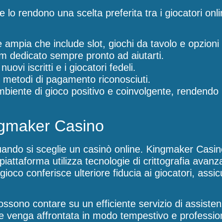
lo rendono una scelta preferita tra i giocatori onlin
 ampia che include slot, giochi da tavolo e opzioni 
am dedicato sempre pronto ad aiutarti.
ovi iscritti e i giocatori fedeli.
te metodi di pagamento riconosciuti.
ambiente di gioco positivo e coinvolgente, rendend
ngmaker Casino
ando si sceglie un casinò online. Kingmaker Casin
 piattaforma utilizza tecnologie di crittografia avanz
i gioco conferisce ulteriore fiducia ai giocatori, ass
ssono contare su un efficiente servizio di assistenz
e venga affrontata in modo tempestivo e professio