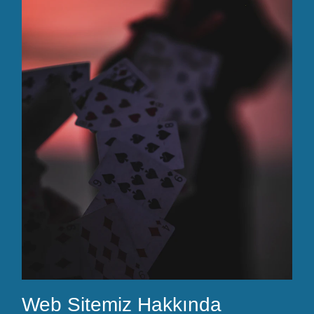
Web Sitemiz Hakkında