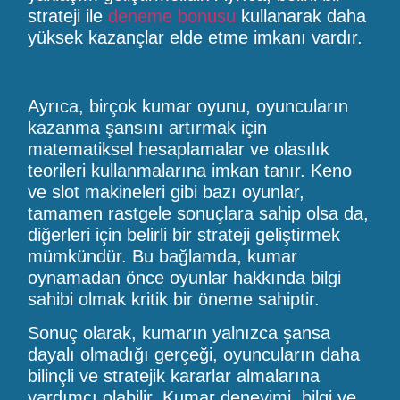
strateji ile
deneme bonusu
kullanarak daha
yüksek kazançlar elde etme imkanı vardır.
Ayrıca, birçok kumar oyunu, oyuncuların
kazanma şansını artırmak için
matematiksel hesaplamalar ve olasılık
teorileri kullanmalarına imkan tanır. Keno
ve slot makineleri gibi bazı oyunlar,
tamamen rastgele sonuçlara sahip olsa da,
diğerleri için belirli bir strateji geliştirmek
mümkündür. Bu bağlamda, kumar
oynamadan önce oyunlar hakkında bilgi
sahibi olmak kritik bir öneme sahiptir.
Sonuç olarak, kumarın yalnızca şansa
dayalı olmadığı gerçeği, oyuncuların daha
bilinçli ve stratejik kararlar almalarına
yardımcı olabilir. Kumar deneyimi, bilgi ve