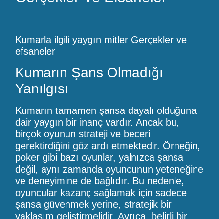
Kumarla ilgili yaygın mitler Gerçekler ve
efsaneler
Kumarın Şans Olmadığı
Yanılgısı
Kumarın tamamen şansa dayalı olduğuna
dair yaygın bir inanç vardır. Ancak bu,
birçok oyunun strateji ve beceri
gerektirdiğini göz ardı etmektedir. Örneğin,
poker gibi bazı oyunlar, yalnızca şansa
değil, aynı zamanda oyuncunun yeteneğine
ve deneyimine de bağlıdır. Bu nedenle,
oyuncular kazanç sağlamak için sadece
şansa güvenmek yerine, stratejik bir
yaklaşım geliştirmelidir. Ayrıca, belirli bir