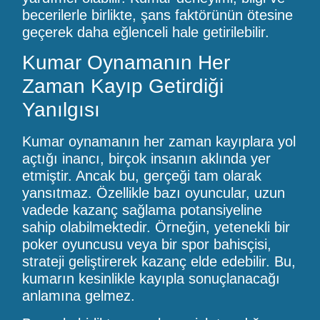
becerilerle birlikte, şans faktörünün ötesine
geçerek daha eğlenceli hale getirilebilir.
Kumar Oynamanın Her
Zaman Kayıp Getirdiği
Yanılgısı
Kumar oynamanın her zaman kayıplara yol
açtığı inancı, birçok insanın aklında yer
etmiştir. Ancak bu, gerçeği tam olarak
yansıtmaz. Özellikle bazı oyuncular, uzun
vadede kazanç sağlama potansiyeline
sahip olabilmektedir. Örneğin, yetenekli bir
poker oyuncusu veya bir spor bahisçisi,
strateji geliştirerek kazanç elde edebilir. Bu,
kumarın kesinlikle kayıpla sonuçlanacağı
anlamına gelmez.