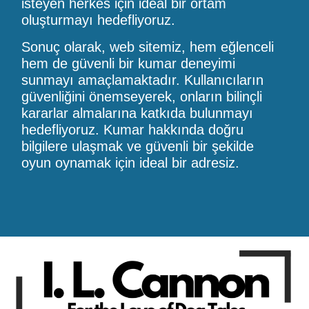
isteyen herkes için ideal bir ortam
oluşturmayı hedefliyoruz.
Sonuç olarak, web sitemiz, hem eğlenceli
hem de güvenli bir kumar deneyimi
sunmayı amaçlamaktadır. Kullanıcıların
güvenliğini önemseyerek, onların bilinçli
kararlar almalarına katkıda bulunmayı
hedefliyoruz. Kumar hakkında doğru
bilgilere ulaşmak ve güvenli bir şekilde
oyun oynamak için ideal bir adresiz.