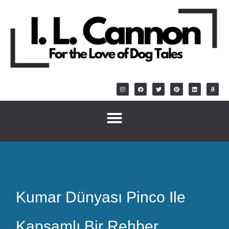
Kumar Dünyası Pinco Ile
Kapsamlı Bir Rehber