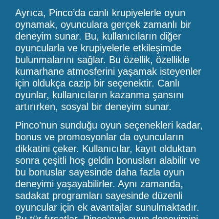
Ayrıca, Pinco’da canlı krupiyelerle oyun
oynamak, oyunculara gerçek zamanlı bir
deneyim sunar. Bu, kullanıcıların diğer
oyuncularla ve krupiyelerle etkileşimde
bulunmalarını sağlar. Bu özellik, özellikle
kumarhane atmosferini yaşamak isteyenler
için oldukça cazip bir seçenektir. Canlı
oyunlar, kullanıcıların kazanma şansını
artırırken, sosyal bir deneyim sunar.
Pinco’nun sunduğu oyun seçenekleri kadar,
bonus ve promosyonlar da oyuncuların
dikkatini çeker. Kullanıcılar, kayıt olduktan
sonra çeşitli hoş geldin bonusları alabilir ve
bu bonuslar sayesinde daha fazla oyun
deneyimi yaşayabilirler. Aynı zamanda,
sadakat programları sayesinde düzenli
oyuncular için ek avantajlar sunulmaktadır.