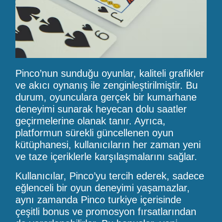
Pinco’nun sunduğu oyunlar, kaliteli grafikler
ve akıcı oynanış ile zenginleştirilmiştir. Bu
durum, oyunculara gerçek bir kumarhane
deneyimi sunarak heyecan dolu saatler
geçirmelerine olanak tanır. Ayrıca,
platformun sürekli güncellenen oyun
kütüphanesi, kullanıcıların her zaman yeni
ve taze içeriklerle karşılaşmalarını sağlar.
Kullanıcılar, Pinco’yu tercih ederek, sadece
eğlenceli bir oyun deneyimi yaşamazlar,
aynı zamanda Pinco turkiye içerisinde
çeşitli bonus ve promosyon fırsatlarından