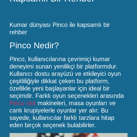
Kumar dünyası Pinco ile kapsamlı bir
rehber
Pinco Nedir?
Pinco, kullanıcılarına çevrimiçi kumar
deneyimi sunan yenilikçi bir platformdur.
Kullanıcı dostu arayüzü ve etkileyici oyun
çeşitliliğiyle dikkat çeken bu platform,
özellikle yeni başlayanlar için ideal bir
seçimdir. Farklı oyun seçenekleri arasında
Pinco slot
makineleri, masa oyunları ve
canlı krupiyelerle oyunlar yer alır. Bu
sayede, kullanıcılar farklı tarzlara hitap
eden birçok seçenek bulabilirler.