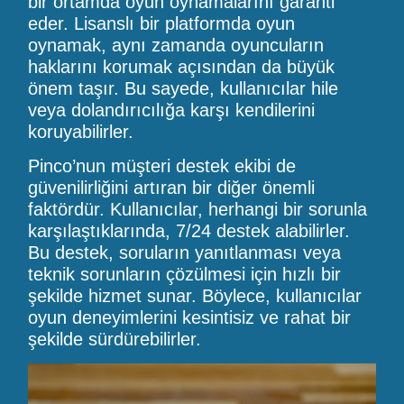
bir ortamda oyun oynamalarını garanti
eder. Lisanslı bir platformda oyun
oynamak, aynı zamanda oyuncuların
haklarını korumak açısından da büyük
önem taşır. Bu sayede, kullanıcılar hile
veya dolandırıcılığa karşı kendilerini
koruyabilirler.
Pinco’nun müşteri destek ekibi de
güvenilirliğini artıran bir diğer önemli
faktördür. Kullanıcılar, herhangi bir sorunla
karşılaştıklarında, 7/24 destek alabilirler.
Bu destek, soruların yanıtlanması veya
teknik sorunların çözülmesi için hızlı bir
şekilde hizmet sunar. Böylece, kullanıcılar
oyun deneyimlerini kesintisiz ve rahat bir
şekilde sürdürebilirler.