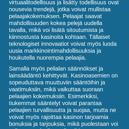
virtuaalitodellisuus ja lisätty todellisuus ovat
nousevia trendejä, jotka voivat mullistaa
pelaajakokemuksen. Pelaajat saavat
mahdollisuuden kokea pelejä uudella
tavalla, mikä voi lisätä sitoutumista ja
kiinnostusta kasinoita kohtaan. Tällaiset
teknologiset innovaatiot voivat myös luoda
uusia markkinointimahdollisuuksia ja
houkutella nuorempia pelaajia.
Samalla myös pelialan säännökset ja
lainsäädäntö kehittyvät. Kasinoasemien on
sopeuduttava muuttuviin sääntöihin ja
vaatimuksiin, mikä vaikuttaa suoraan
pelaajien kokemuksiin. Esimerkiksi,
tiukemmat sääntelyt voivat parantaa
pelaajien turvallisuutta ja suojaa, mutta ne
voivat myös rajoittaa kasinon tarjoamia
bonuksia ja tarjouksia, mikä puolestaan voi