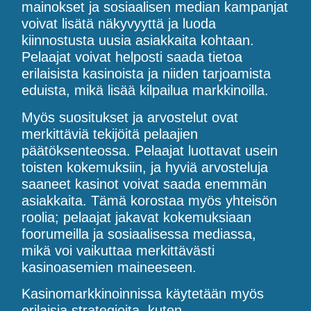
mainokset ja sosiaalisen median kampanjat
voivat lisätä näkyvyyttä ja luoda
kiinnostusta uusia asiakkaita kohtaan.
Pelaajat voivat helposti saada tietoa
erilaisista kasinoista ja niiden tarjoamista
eduista, mikä lisää kilpailua markkinoilla.
Myös suositukset ja arvostelut ovat
merkittäviä tekijöitä pelaajien
päätöksenteossa. Pelaajat luottavat usein
toisten kokemuksiin, ja hyviä arvosteluja
saaneet kasinot voivat saada enemmän
asiakkaita. Tämä korostaa myös yhteisön
roolia; pelaajat jakavat kokemuksiaan
foorumeilla ja sosiaalisessa mediassa,
mikä voi vaikuttaa merkittävästi
kasinoasemien maineeseen.
Kasinomarkkinoinnissa käytetään myös
erilaisia strategioita, kuten