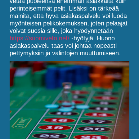
vetää puoleensa enemmän asiakkaita kuin
perinteisemmät pelit. Lisäksi on tärkeää
mainita, että hyvä asiakaspalvelu voi luoda
myönteisen pelikokemuksen, joten pelaajat
voivat suosia sille, joka hyödynnetään
https://suomiveto.net/
-hyötyjä. Huono
asiakaspalvelu taas voi johtaa nopeasti
pettymyksiin ja valintojen muuttumiseen.