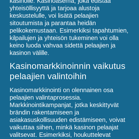
kasinolle. Kasinoasema, joka edistää
yhteisöllisyyttä ja tarjoaa alustoja
keskustelulle, voi lisätä pelaajien
sitoutumista ja parantaa heidän
pelikokemustaan. Esimerkiksi tapahtumien,
kilpailujen ja yhteisön tukeminen voi olla
keino luoda vahvaa sidettä pelaajien ja
kasinon välille.
Kasinomarkkinoinnin vaikutus
pelaajien valintoihin
Kasinomarkkinointi on olennainen osa
pelaajien valintaprosessia.
Markkinointikampanjat, jotka keskittyvät
brändin rakentamiseen ja
asiakasuskollisuuden edistämiseen, voivat
vaikuttaa siihen, minkä kasinon pelaajat
valitsevat. Esimerkiksi, houkuttelevat