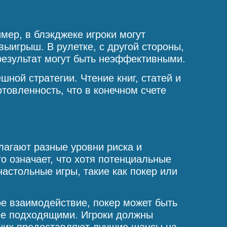
мер, в блэкджеке игроки могут
выигрыш. В рулетке, с другой стороны,
результат могут быть неэффективными.
ной стратегии. Чтение книг, статей и
товленность, что в конечном счете
лагают разные уровни риска и
о означает, что хотя потенциальные
астольные игры, такие как покер или
ое взаимодействие, покер может быть
лее подходящими. Игроки должны
з них предоставляют лучшие шансы на