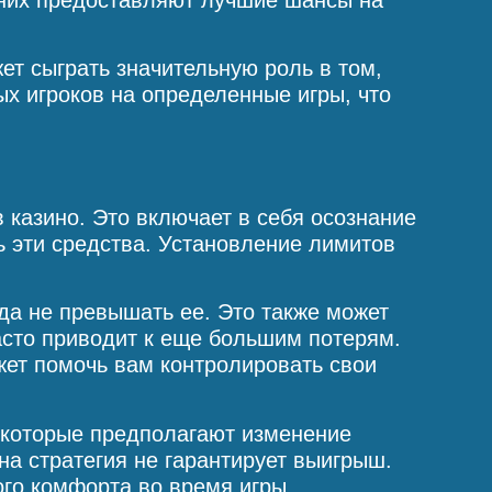
ет сыграть значительную роль в том,
ых игроков на определенные игры, что
 казино. Это включает в себя осознание
ть эти средства. Установление лимитов
гда не превышать ее. Это также может
часто приводит к еще большим потерям.
жет помочь вам контролировать свои
, которые предполагают изменение
на стратегия не гарантирует выигрыш.
ого комфорта во время игры.