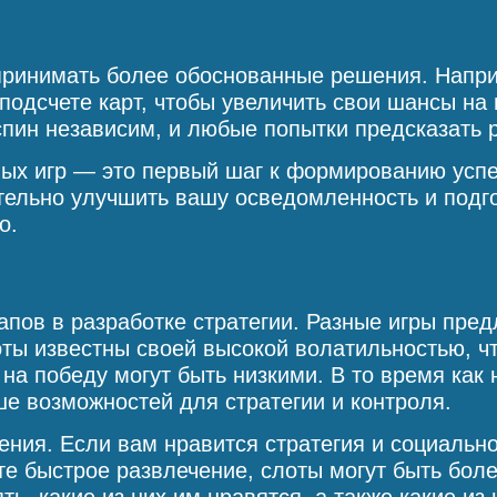
принимать более обоснованные решения. Напри
подсчете карт, чтобы увеличить свои шансы на 
спин независим, и любые попытки предсказать 
ых игр — это первый шаг к формированию успеш
ельно улучшить вашу осведомленность и подго
о.
пов в разработке стратегии. Разные игры пред
ы известны своей высокой волатильностью, чт
а победу могут быть низкими. В то время как н
е возможностей для стратегии и контроля.
ения. Если вам нравится стратегия и социальн
те быстрое развлечение, слоты могут быть бо
ть, какие из них им нравятся, а также какие и