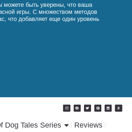
ы можете быть уверены, что ваша
асной игры. С множеством методов
ас, что добавляет еще один уровень
f Dog Tales Series
Reviews