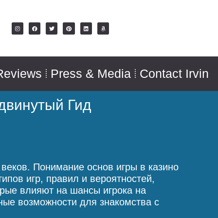
Reviews
Press & Media
Contact Irvin
двинутый Гид
веков. Понимание основ игры в казино
ипов игр, правил и вероятностей,
торые влияют на шансы игрока на
ьные возможности для знакомства с