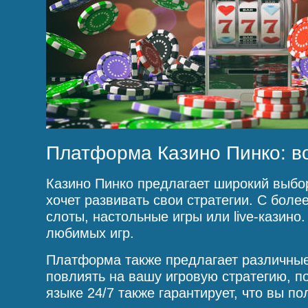
Платформа Казино Пинко: в
Казино Пинко предлагает широкий выбор
хочет развивать свои стратегии. С боле
слоты, настольные игры или live-казино
любимых игр.
Платформа также предлагает различные 
повлиять на вашу игровую стратегию, п
языке 24/7 также гарантирует, что вы п