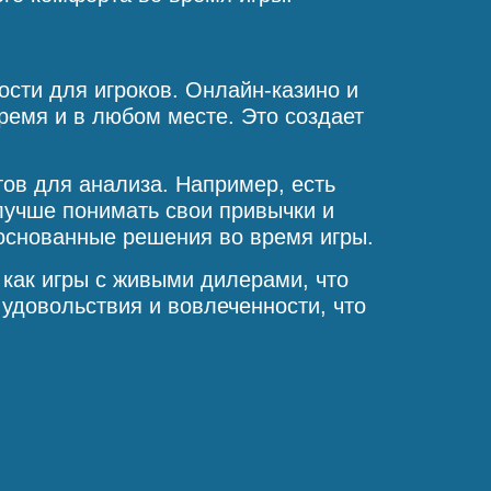
ости для игроков. Онлайн-казино и
емя и в любом месте. Это создает
ов для анализа. Например, есть
лучше понимать свои привычки и
основанные решения во время игры.
 как игры с живыми дилерами, что
удовольствия и вовлеченности, что