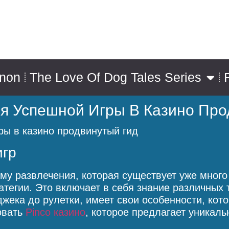
nnon
The Love Of Dog Tales Series
ля Успешной Игры В Казино Про
ры в казино продвинутый гид
игр
у развлечения, которая существует уже много 
тегии. Это включает в себя знание различных т
джека до рулетки, имеет свои особенности, ко
овать
Pinco казино
, которое предлагает уникал