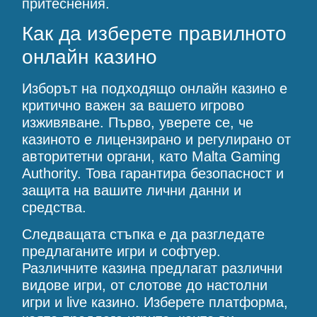
притеснения.
Как да изберете правилното
онлайн казино
Изборът на подходящо онлайн казино е
критично важен за вашето игрово
изживяване. Първо, уверете се, че
казиното е лицензирано и регулирано от
авторитетни органи, като Malta Gaming
Authority. Това гарантира безопасност и
защита на вашите лични данни и
средства.
Следващата стъпка е да разгледате
предлаганите игри и софтуер.
Различните казина предлагат различни
видове игри, от слотове до настолни
игри и live казино. Изберете платформа,