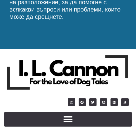
на разположение, за да помогне с
всякакви въпроси или проблеми, които
може да срещнете.