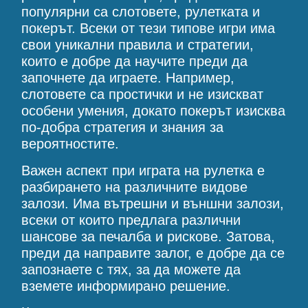
популярни са слотовете, рулетката и
покерът. Всеки от тези типове игри има
свои уникални правила и стратегии,
които е добре да научите преди да
започнете да играете. Например,
слотовете са простички и не изискват
особени умения, докато покерът изисква
по-добра стратегия и знания за
вероятностите.
Важен аспект при играта на рулетка е
разбирането на различните видове
залози. Има вътрешни и външни залози,
всеки от които предлага различни
шансове за печалба и рискове. Затова,
преди да направите залог, е добре да се
запознаете с тях, за да можете да
вземете информирано решение.