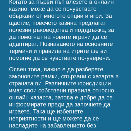
Когато за първи път влезете в онлайн
казино, може да се почувствате
объркани от многото опции и игри. За
щастие, повечето казина предлагат
полезни ръководства и поддръжка, за
да помогнат на новите играчи да се
адаптират. Познаването на основните
термини и правила на игрите ще ви
помогне да се чувствате по-уверени.
Освен това, важно е да разберете
законовите рамки, свързани с хазарта в
страната ви. Различните юрисдикции
имат свои собствени правила относно
онлайн хазарта, затова е добре да се
информирате преди да започнете да
играете. Така ще избегнете
неприятности и ще можете да се
насладите на забавлението без