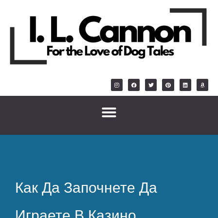
Как Да Започнете Да
Играете В Казино