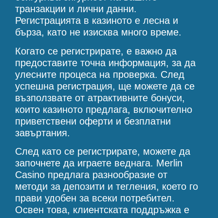
транзакции и лични данни.
Регистрацията в казиното е лесна и
бърза, като не изисква много време.
Когато се регистрирате, е важно да
предоставите точна информация, за да
улесните процеса на проверка. След
успешна регистрация, ще можете да се
възползвате от атрактивните бонуси,
които казиното предлага, включително
приветствени оферти и безплатни
завъртания.
След като се регистрирате, можете да
започнете да играете веднага. Merlin
Casino предлага разнообразие от
методи за депозити и тегления, което го
прави удобен за всеки потребител.
Освен това, клиентската поддръжка е