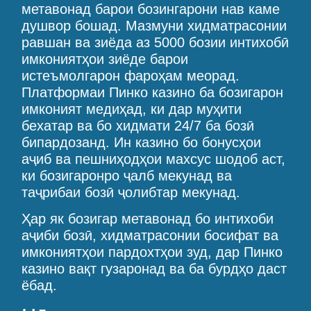
метавонад барои бозингарони нав каме
душвор бошад. Мазмуни хидматрасонии
равшан ва зиёда аз 5000 бозии интихобӣ
имкониятҳои зиёде барои
истеъмолгарон фароҳам меорад.
Платформаи Пинко казино ба бозигарон
имконият медиҳад, ки дар муҳити
бехатар ва бо хидмати 24/7 ба бозӣ
бипардозанд. Ин казино бо бонусҳои
аҷиб ва пешниҳодҳои махсус шодоб аст,
ки бозигаронро ҷалб мекунад ва
таҷрибаи бозӣ ҷолибтар мекунад.
Ҳар як бозигар метавонад бо интихоби
аҷиби бозӣ, хидматрасонии босифат ва
имкониятҳои пардохтҳои зуд, дар Пинко
казино вақт гузаронад ва ба бурдҳо даст
ёбад.