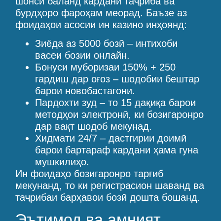
шонси баланд кардани таҷриба ва
бурдҳоро фароҳам меорад. Баъзе аз
фоидаҳои асосии ин казино инҳоянд:
Зиёда аз 5000 бозӣ – интихоби
васеи бозии онлайн.
Бонуси муборизаи 150% + 250
гардиш дар оғоз – шодобии бештар
барои новобастагони.
Пардохти зуд – то 15 дақиқа барои
методҳои электронӣ, ки бозигаронро
дар вақт шодоб мекунад.
Хидмати 24/7 – дастгирии доимӣ
барои бартараф кардани ҳама гуна
мушкилиҳо.
Ин фоидаҳо бозигаронро тарғиб
мекунанд, то ки регистрасион шаванд ва
таҷрибаи барҳавои бозӣ дошта бошанд.
Эътимод ва амният