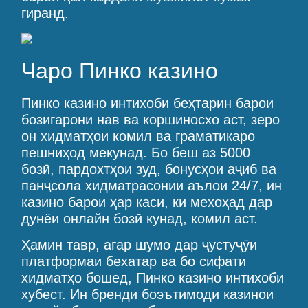
гиранд.
Чаро Пинко казино
Пинко казино интихоби беҳтарин барои
бозигарони нав ва коршиносхо аст, зеро
он хидматҳои комил ва граматикаро
пешниҳод мекунад. Бо беш аз 5000
бозӣ, пардохтҳои зуд, бонусҳои аҷиб ва
панҷсола хидматрасонии аълои 24/7, ин
казино барои ҳар каси, ки мехоҳад дар
дунёи онлайн бозӣ кунад, комил аст.
Ҳамин тавр, агар шумо дар ҷустуҷӯи
платформаи бехатар ва бо сифати
хидматҳо бошед, Пинко казино интихоби
хубест. Ин бренди боэътимоди казинои