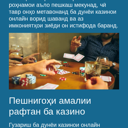
роҳнамои аъло пешкаш мекунад, чӣ
тавр онҳо метавонанд ба дунёи казинои
онлайн ворид шаванд ва аз
имкониятҳои зиёди он истифода баранд.
Пешнигоҳи амалии
рафтан ба казино
Гузариш ба дунёи казинои онлайн