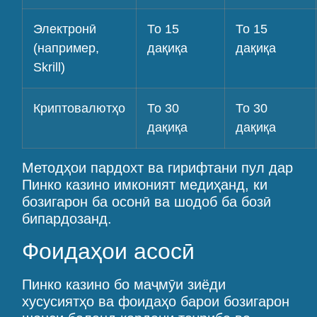
Электронӣ
То 15
То 15
(например,
дақиқа
дақиқа
Skrill)
Криптовалютҳо
То 30
То 30
дақиқа
дақиқа
Методҳои пардохт ва гирифтани пул дар
Пинко казино имконият медиҳанд, ки
бозигарон ба осонӣ ва шодоб ба бозӣ
бипардозанд.
Фоидаҳои асосӣ
Пинко казино бо маҷмӯи зиёди
хусусиятҳо ва фоидаҳо барои бозигарон