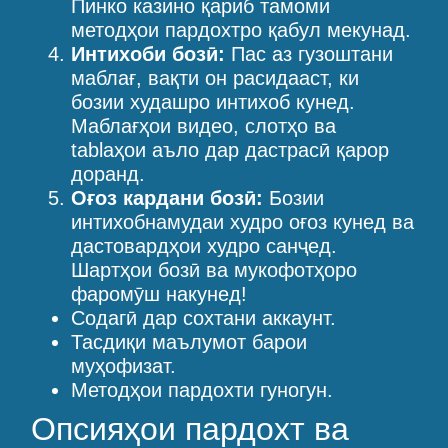
Пинко казино қариб тамоми
методҳои пардохтро қабул мекунад.
Интихоби бозӣ:
Пас аз гузоштани
маблағ, вақти он расидааст, ки
бозии худашро интихоб кунед.
Маблағҳои видео, слотҳо ва
tablaҳои аъло дар дастрасӣ қарор
доранд.
Оғоз кардани бозӣ:
Бозии
интихобнамудаи худро оғоз кунед ва
дастовардҳои худро санҷед.
Шартҳои бозӣ ва мукофотҳоро
фаромӯш накунед!
Содагӣ дар сохтани аккаунт.
Тасдиқи маълумот барои
муҳофизат.
Методҳои пардохти гуногун.
Опсияҳои пардохт ва