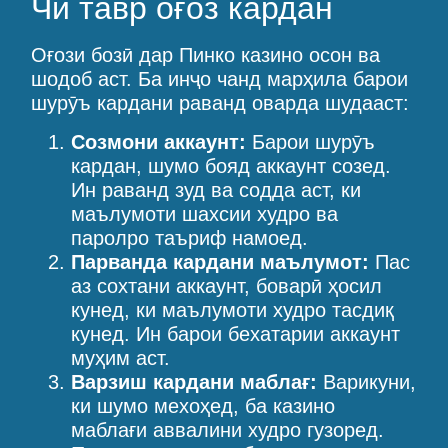
Чӣ тавр оғоз кардан
Оғози бозӣ дар Пинко казино осон ва
шодоб аст. Ба инҷо чанд марҳила барои
шурӯъ кардани раванд оварда шудааст:
Созмони аккаунт:
Барои шурӯъ
кардан, шумо бояд аккаунт созед.
Ин раванд зуд ва содда аст, ки
маълумоти шахсии худро ва
паролро таъриф намоед.
Парванда кардани маълумот:
Пас
аз сохтани аккаунт, боварӣ ҳосил
кунед, ки маълумоти худро тасдиқ
кунед. Ин барои бехатарии аккаунт
муҳим аст.
Варзиш кардани маблағ:
Варикуни,
ки шумо мехоҳед, ба казино
маблағи аввалини худро гузоред.