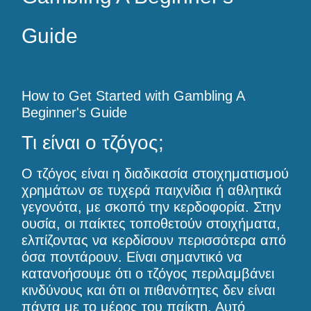
Guide
How to Get Started with Gambling A
Beginner's Guide
Τι είναι ο τζόγος;
Ο τζόγος είναι η διαδικασία στοιχηματισμού
χρημάτων σε τυχερά παιχνίδια ή αθλητικά
γεγονότα, με σκοπό την κερδοφορία. Στην
ουσία, οι παίκτες τοποθετούν στοιχήματα,
ελπίζοντας να κερδίσουν περισσότερα από
όσα ποντάρουν. Είναι σημαντικό να
κατανοήσουμε ότι ο τζόγος περιλαμβάνει
κινδύνους και ότι οι πιθανότητες δεν είναι
πάντα με το μέρος του παίκτη. Αυτό