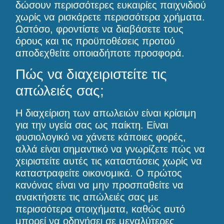
δώσουν περισσότερες ευκαιρίες παιχνιδιού
χωρίς να ρισκάρετε περισσότερα χρήματα.
Ωστόσο, φροντίστε να διαβάσετε τους
όρους και τις προϋποθέσεις προτού
αποδεχθείτε οποιαδήποτε προσφορά.
Πώς να διαχειριστείτε τις
απώλειές σας;
Η διαχείριση των απωλειών είναι κρίσιμη
για την υγεία σας ως παίκτη. Είναι
φυσιολογικό να χάνετε κάποιες φορές,
αλλά είναι σημαντικό να γνωρίζετε πώς να
χειριστείτε αυτές τις καταστάσεις χωρίς να
καταστραφείτε οικονομικά. Ο πρώτος
κανόνας είναι να μην προσπαθείτε να
ανακτήσετε τις απώλειές σας με
περισσότερα στοιχήματα, καθώς αυτό
μπορεί να οδηγήσει σε μεγαλύτερες