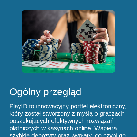
Ogólny przegląd
PlayID to innowacyjny portfel elektroniczny,
który został stworzony z myślą o graczach
poszukujących efektywnych rozwiązań
płatniczych w kasynach online. Wspiera
szybkie depozyty oraz wypłaty, co czyni go