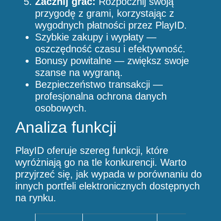
Zacznij grać:
Rozpocznij swoją
przygodę z grami, korzystając z
wygodnych płatności przez PlayID.
Szybkie zakupy i wypłaty —
oszczędność czasu i efektywność.
Bonusy powitalne — zwiększ swoje
szanse na wygraną.
Bezpieczeństwo transakcji —
profesjonalna ochrona danych
osobowych.
Analiza funkcji
PlayID oferuje szereg funkcji, które
wyróżniają go na tle konkurencji. Warto
przyjrzeć się, jak wypada w porównaniu do
innych portfeli elektronicznych dostępnych
na rynku.