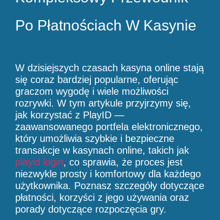
Po Płatnościach W Kasynie
W dzisiejszych czasach kasyna online stają
się coraz bardziej popularne, oferując
graczom wygodę i wiele możliwości
rozrywki. W tym artykule przyjrzymy się,
jak korzystać z PlayID —
zaawansowanego portfela elektronicznego,
który umożliwia szybkie i bezpieczne
transakcje w kasynach online, takich jak
playid login
, co sprawia, że proces jest
niezwykle prosty i komfortowy dla każdego
użytkownika. Poznasz szczegóły dotyczące
płatności, korzyści z jego używania oraz
porady dotyczące rozpoczęcia gry.