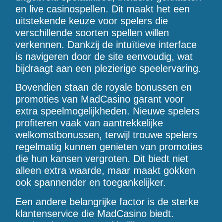
en live casinospellen. Dit maakt het een
uitstekende keuze voor spelers die
verschillende soorten spellen willen
verkennen. Dankzij de intuïtieve interface
is navigeren door de site eenvoudig, wat
bijdraagt aan een plezierige speelervaring.
Bovendien staan de royale bonussen en
promoties van MadCasino garant voor
extra speelmogelijkheden. Nieuwe spelers
profiteren vaak van aantrekkelijke
welkomstbonussen, terwijl trouwe spelers
regelmatig kunnen genieten van promoties
die hun kansen vergroten. Dit biedt niet
alleen extra waarde, maar maakt gokken
ook spannender en toegankelijker.
Een andere belangrijke factor is de sterke
klantenservice die MadCasino biedt.