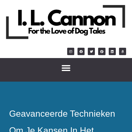
Geavanceerde Technieken
Om Je Kansen In Het