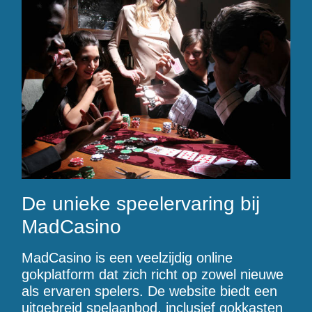
De unieke speelervaring bij
MadCasino
MadCasino is een veelzijdig online
gokplatform dat zich richt op zowel nieuwe
als ervaren spelers. De website biedt een
uitgebreid spelaanbod, inclusief gokkasten