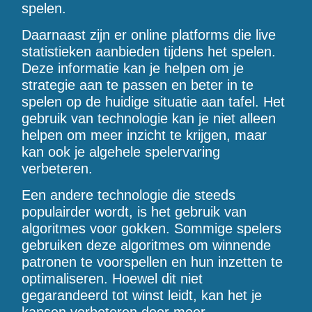
spelen.
Daarnaast zijn er online platforms die live
statistieken aanbieden tijdens het spelen.
Deze informatie kan je helpen om je
strategie aan te passen en beter in te
spelen op de huidige situatie aan tafel. Het
gebruik van technologie kan je niet alleen
helpen om meer inzicht te krijgen, maar
kan ook je algehele spelervaring
verbeteren.
Een andere technologie die steeds
populairder wordt, is het gebruik van
algoritmes voor gokken. Sommige spelers
gebruiken deze algoritmes om winnende
patronen te voorspellen en hun inzetten te
optimaliseren. Hoewel dit niet
gegarandeerd tot winst leidt, kan het je