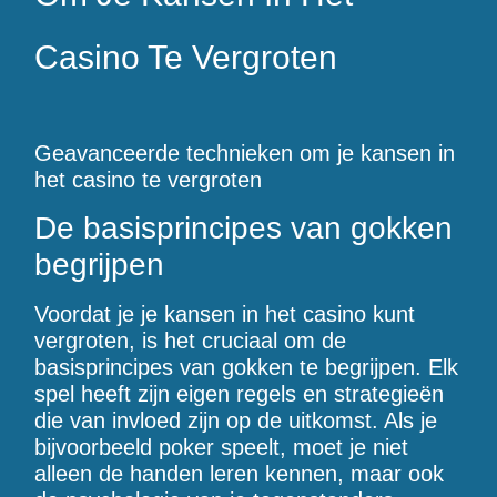
Casino Te Vergroten
Geavanceerde technieken om je kansen in
het casino te vergroten
De basisprincipes van gokken
begrijpen
Voordat je je kansen in het casino kunt
vergroten, is het cruciaal om de
basisprincipes van gokken te begrijpen. Elk
spel heeft zijn eigen regels en strategieën
die van invloed zijn op de uitkomst. Als je
bijvoorbeeld poker speelt, moet je niet
alleen de handen leren kennen, maar ook