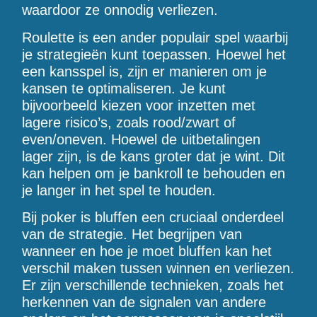
waardoor ze onnodig verliezen.
Roulette is een ander populair spel waarbij
je strategieën kunt toepassen. Hoewel het
een kansspel is, zijn er manieren om je
kansen te optimaliseren. Je kunt
bijvoorbeeld kiezen voor inzetten met
lagere risico’s, zoals rood/zwart of
even/oneven. Hoewel de uitbetalingen
lager zijn, is de kans groter dat je wint. Dit
kan helpen om je bankroll te behouden en
je langer in het spel te houden.
Bij poker is bluffen een cruciaal onderdeel
van de strategie. Het begrijpen van
wanneer en hoe je moet bluffen kan het
verschil maken tussen winnen en verliezen.
Er zijn verschillende technieken, zoals het
herkennen van de signalen van andere