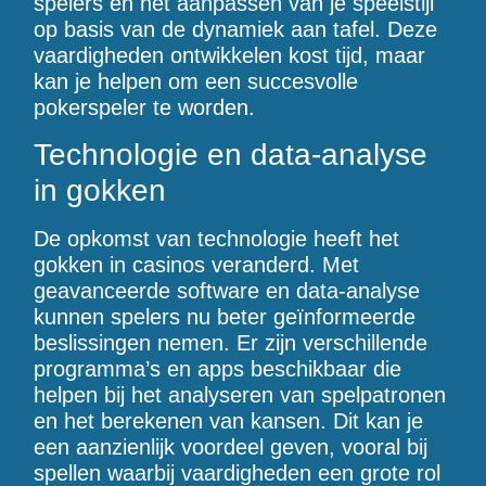
spelers en het aanpassen van je speelstijl
op basis van de dynamiek aan tafel. Deze
vaardigheden ontwikkelen kost tijd, maar
kan je helpen om een succesvolle
pokerspeler te worden.
Technologie en data-analyse
in gokken
De opkomst van technologie heeft het
gokken in casinos veranderd. Met
geavanceerde software en data-analyse
kunnen spelers nu beter geïnformeerde
beslissingen nemen. Er zijn verschillende
programma’s en apps beschikbaar die
helpen bij het analyseren van spelpatronen
en het berekenen van kansen. Dit kan je
een aanzienlijk voordeel geven, vooral bij
spellen waarbij vaardigheden een grote rol