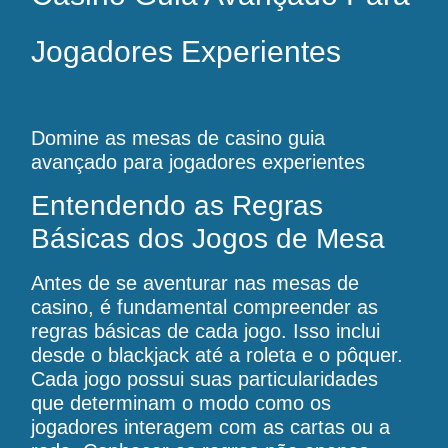
Jogadores Experientes
Domine as mesas de casino guia
avançado para jogadores experientes
Entendendo as Regras
Básicas dos Jogos de Mesa
Antes de se aventurar nas mesas de
casino, é fundamental compreender as
regras básicas de cada jogo. Isso inclui
desde o blackjack até a roleta e o pôquer.
Cada jogo possui suas particularidades
que determinam o modo como os
jogadores interagem com as cartas ou a