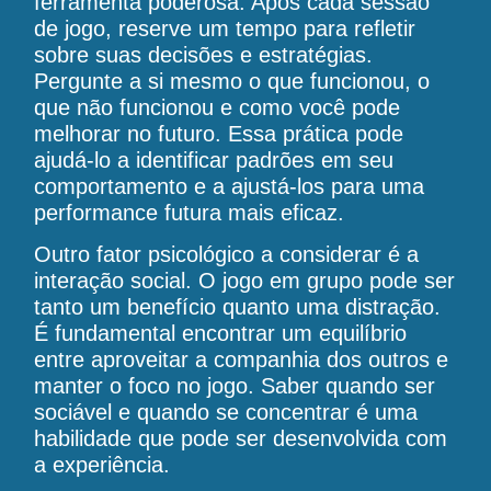
ferramenta poderosa. Após cada sessão
de jogo, reserve um tempo para refletir
sobre suas decisões e estratégias.
Pergunte a si mesmo o que funcionou, o
que não funcionou e como você pode
melhorar no futuro. Essa prática pode
ajudá-lo a identificar padrões em seu
comportamento e a ajustá-los para uma
performance futura mais eficaz.
Outro fator psicológico a considerar é a
interação social. O jogo em grupo pode ser
tanto um benefício quanto uma distração.
É fundamental encontrar um equilíbrio
entre aproveitar a companhia dos outros e
manter o foco no jogo. Saber quando ser
sociável e quando se concentrar é uma
habilidade que pode ser desenvolvida com
a experiência.