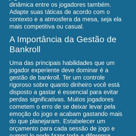
dinâmica entre os jogadores também.
Adapte suas táticas de acordo com o
contexto e a atmosfera da mesa, seja ela
mais competitiva ou casual.
A Importância da Gestão de
Bankroll
Uma das principais habilidades que um
jogador experiente deve dominar é a
gestão de bankroll. Ter um controle
rigoroso sobre quanto dinheiro você está
disposto a gastar é essencial para evitar
perdas significativas. Muitos jogadores
cometem o erro de se deixar levar pela
emoção do jogo e acabam gastando mais
do que planejaram. Estabelecer um
orçamento para cada sessão de jogo e
cumpri-lo pode fazer toda a diferença.