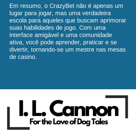
Em resumo, o CrazyBet não é apenas um
lugar para jogar, mas uma verdadeira
escola para aqueles que buscam aprimorar
suas habilidades de jogo. Com uma
interface amigável e uma comunidade
ativa, você pode aprender, praticar e se
divertir, tornando-se um mestre nas mesas
de casino.