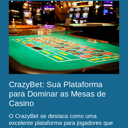
CrazyBet: Sua Plataforma
para Dominar as Mesas de
Casino
O CrazyBet se destaca como uma
excelente plataforma para jogadores que