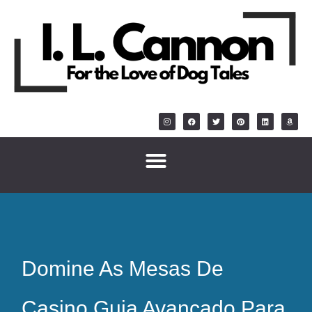
Domine As Mesas De
Casino Guia Avançado Para