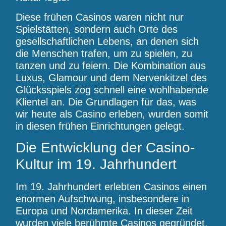
Diese frühen Casinos waren nicht nur
Spielstätten, sondern auch Orte des
gesellschaftlichen Lebens, an denen sich
die Menschen trafen, um zu spielen, zu
tanzen und zu feiern. Die Kombination aus
Luxus, Glamour und dem Nervenkitzel des
Glücksspiels zog schnell eine wohlhabende
Klientel an. Die Grundlagen für das, was
wir heute als Casino erleben, wurden somit
in diesen frühen Einrichtungen gelegt.
Die Entwicklung der Casino-
Kultur im 19. Jahrhundert
Im 19. Jahrhundert erlebten Casinos einen
enormen Aufschwung, insbesondere in
Europa und Nordamerika. In dieser Zeit
wurden viele berühmte Casinos gegründet,