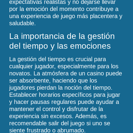
expectativas realistas y no dejarse llevar
por la emoción del momento contribuye a
una experiencia de juego más placentera y
saludable.
La importancia de la gestión
del tiempo y las emociones
La gestión del tiempo es crucial para
cualquier jugador, especialmente para los
novatos. La atmósfera de un casino puede
ser absorbente, haciendo que los
jugadores pierdan la noción del tiempo.
Establecer horarios específicos para jugar
y hacer pausas regulares puede ayudar a
mantener el control y disfrutar de la
experiencia sin excesos. Además, es
recomendable salir del juego si uno se
siente frustrado o abrumado.