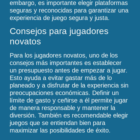
embargo, es importante elegir plataformas
seguras y reconocidas para garantizar una
experiencia de juego segura y justa.
Consejos para jugadores
novatos
Para los jugadores novatos, uno de los
consejos más importantes es establecer
un presupuesto antes de empezar a jugar.
Esto ayuda a evitar gastar más de lo
planeado y a disfrutar de la experiencia sin
preocupaciones económicas. Definir un
límite de gasto y ceñirse a él permite jugar
de manera responsable y mantener la
diversión. También es recomendable elegir
juegos que se entiendan bien para
maximizar las posibilidades de éxito.