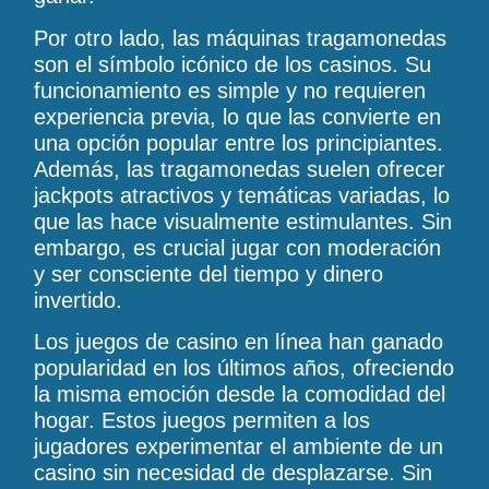
Por otro lado, las máquinas tragamonedas
son el símbolo icónico de los casinos. Su
funcionamiento es simple y no requieren
experiencia previa, lo que las convierte en
una opción popular entre los principiantes.
Además, las tragamonedas suelen ofrecer
jackpots atractivos y temáticas variadas, lo
que las hace visualmente estimulantes. Sin
embargo, es crucial jugar con moderación
y ser consciente del tiempo y dinero
invertido.
Los juegos de casino en línea han ganado
popularidad en los últimos años, ofreciendo
la misma emoción desde la comodidad del
hogar. Estos juegos permiten a los
jugadores experimentar el ambiente de un
casino sin necesidad de desplazarse. Sin