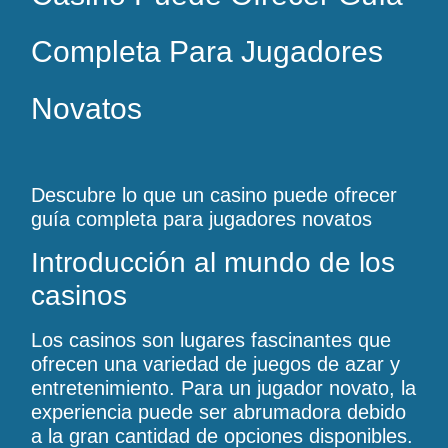
Completa Para Jugadores
Novatos
Descubre lo que un casino puede ofrecer
guía completa para jugadores novatos
Introducción al mundo de los
casinos
Los casinos son lugares fascinantes que
ofrecen una variedad de juegos de azar y
entretenimiento. Para un jugador novato, la
experiencia puede ser abrumadora debido
a la gran cantidad de opciones disponibles.