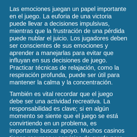
Las emociones juegan un papel importante
en el juego. La euforia de una victoria
puede llevar a decisiones impulsivas,
mientras que la frustración de una pérdida
puede nublar el juicio. Los jugadores deben
ser conscientes de sus emociones y
aprender a manejarlas para evitar que
influyan en sus decisiones de juego.
Practicar técnicas de relajación, como la
respiración profunda, puede ser útil para
mantener la calma y la concentración.
También es vital recordar que el juego
debe ser una actividad recreativa. La
responsabilidad es clave; si en algún
momento se siente que el juego se está
convirtiendo en un problema, es
importante buscar apoyo. Muchos casinos