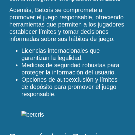
Además, Betcris se compromete a
promover el juego responsable, ofreciendo
herramientas que permiten a los jugadores
establecer límites y tomar decisiones
informadas sobre sus hábitos de juego.
Licencias internacionales que
garantizan la legalidad.
Medidas de seguridad robustas para
proteger la información del usuario.
Opciones de autoexclusión y límites
de depósito para promover el juego
responsable.