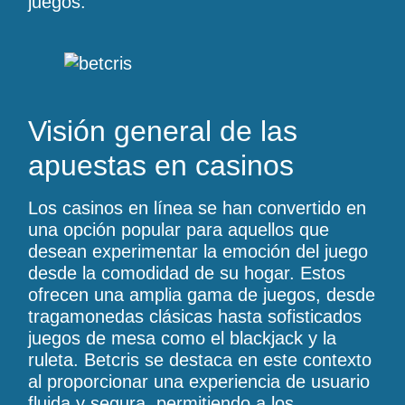
juegos.
Visión general de las
apuestas en casinos
Los casinos en línea se han convertido en
una opción popular para aquellos que
desean experimentar la emoción del juego
desde la comodidad de su hogar. Estos
ofrecen una amplia gama de juegos, desde
tragamonedas clásicas hasta sofisticados
juegos de mesa como el blackjack y la
ruleta. Betcris se destaca en este contexto
al proporcionar una experiencia de usuario
fluida y segura, permitiendo a los