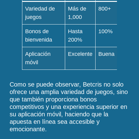
Variedad de
Más de
800+
7
juegos
1,000
Bonos de
Hasta
100%
bienvenida
200%
Aplicación
Excelente
Buena
R
móvil
Como se puede observar, Betcris no solo
ofrece una amplia variedad de juegos, sino
que también proporciona bonos
competitivos y una experiencia superior en
su aplicación móvil, haciendo que la
apuesta en línea sea accesible y
emocionante.